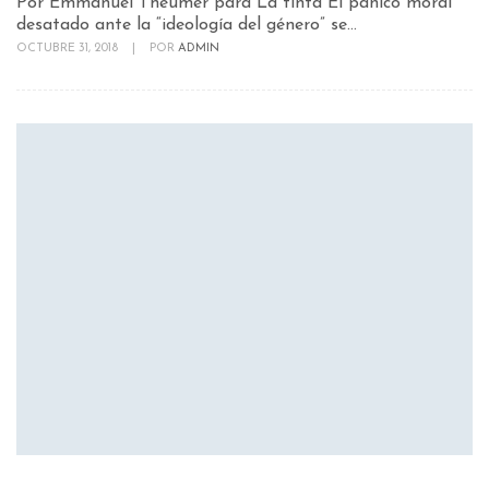
Por Emmanuel Theumer para La tinta El pánico moral
desatado ante la “ideología del género” se...
OCTUBRE 31, 2018
|
POR
ADMIN