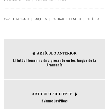
0
COMENTARIOS
|
VER COMENTARIOS
TAGS:
FEMINISMO
MUJERES
PARIDAD DE GENERO
POLÍTICA
ARTÍCULO ANTERIOR
El fútbol femenino dirá presente en los Juegos de la
Araucanía
ARTÍCULO SIGUIENTE
#VamosLasPibas