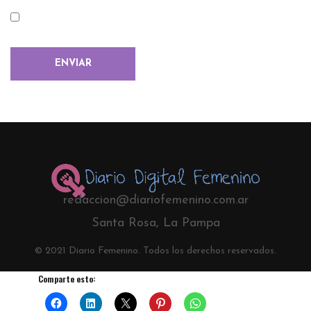
redaccion@diariofemenino.com.ar
Santa Rosa, La Pampa
© 2021 Diario Femenino. Todos los derechos reservados.
Comparte esto: