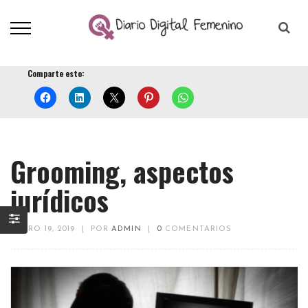
Comparte esto:
Grooming, aspectos
jurídicos
ENERO 19, 2019
|
POR
ADMIN
|
0
COMENTARIOS