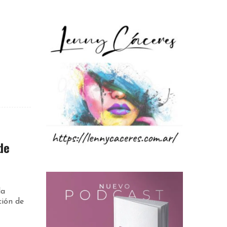
de
la
ción de