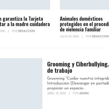
o garantiza la Tarjeta
Animales domésticos
tar a la madre cuidadora
protegidos en el proced
de violencia familiar
 2026
|
POR
REDACCION
JULIO 23, 2026
|
POR
REDACCION
Grooming y Ciberbullying.
de trabajo
Grooming “Cuidar nuestra integrid
Introducción (Descargar en portad
propiciar un espacio...
ABRIL 25, 2023
|
POR
ADMIN