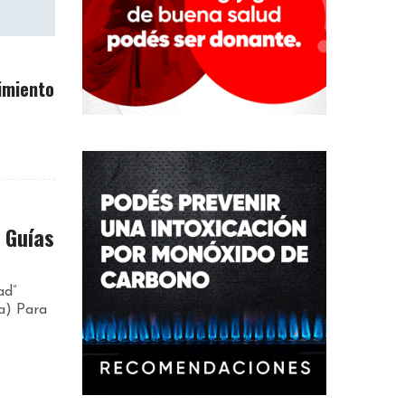
imiento
 Guías
ad”
a) Para