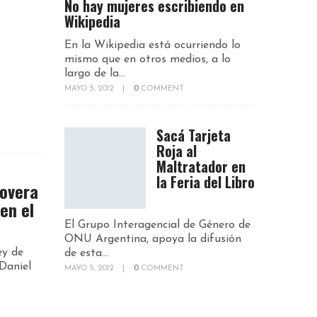
No hay mujeres escribiendo en
Wikipedia
En la Wikipedia está ocurriendo lo
mismo que en otros medios, a lo
largo de la...
MAYO 5, 2012
|
0
COMMENT
Sacá Tarjeta
Roja al
Maltratador en
la Feria del Libro
Lovera
en el
El Grupo Interagencial de Género de
ONU Argentina, apoya la difusión
ey de
de esta...
Daniel
MAYO 5, 2012
|
0
COMMENT