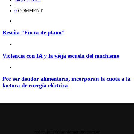
|
0
COMMENT
Reseña “Fuera de plano”
Violencia con IA y la vieja escuela del machismo
Por ser deudor alimentario, incorporan la cuota a la
factura de energía eléctrica
redaccion@diariofemenino.com.ar