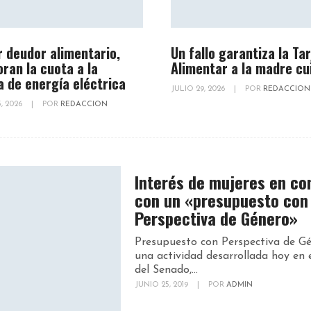
r deudor alimentario,
Un fallo garantiza la Ta
oran la cuota a la
Alimentar a la madre cu
a de energía eléctrica
JULIO 29, 2026
|
POR
REDACCION
, 2026
|
POR
REDACCION
Interés de mujeres en co
con un «presupuesto con
Perspectiva de Género»
Presupuesto con Perspectiva de G
una actividad desarrollada hoy en e
del Senado,...
JUNIO 25, 2019
|
POR
ADMIN