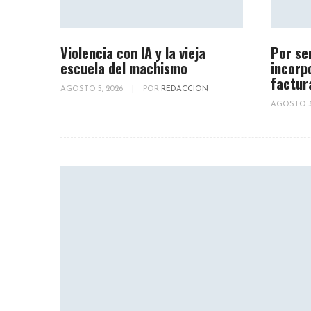
Violencia con IA y la vieja
Por se
escuela del machismo
incorp
factur
AGOSTO 5, 2026
|
POR
REDACCION
AGOSTO 3