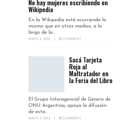
No hay mujeres escribiendo en
Wikipedia
En la Wikipedia está ocurriendo lo
mismo que en otros medios, a lo
largo de la...
MAYO 5, 2012
|
0
COMMENT
Sacá Tarjeta
Roja al
Maltratador en
la Feria del Libro
El Grupo Interagencial de Género de
ONU Argentina, apoya la difusión
de esta...
MAYO 5, 2012
|
0
COMMENT