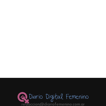
redaccion@diariofemenino.com.ar