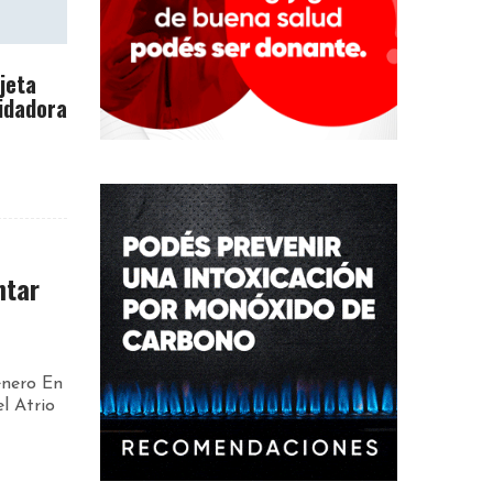
rjeta
idadora
ntar
énero En
l Atrio