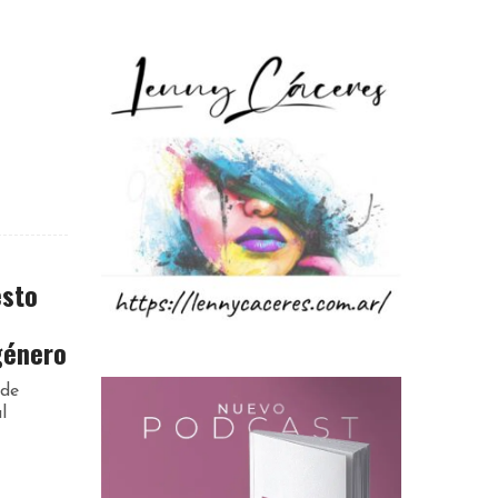
esto
género
 de
l