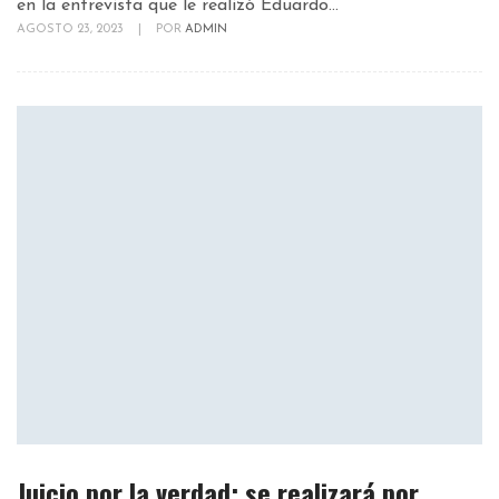
en la entrevista que le realizó Eduardo...
AGOSTO 23, 2023
|
POR
ADMIN
Juicio por la verdad: se realizará por