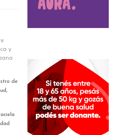
re
ica y
peana
istro de
lud,
aciela
idad