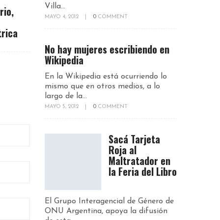
Villa...
rio,
MAYO 4, 2012
|
0
COMMENT
trica
No hay mujeres escribiendo en
Wikipedia
En la Wikipedia está ocurriendo lo
mismo que en otros medios, a lo
largo de la...
MAYO 5, 2012
|
0
COMMENT
Sacá Tarjeta
Roja al
Maltratador en
la Feria del Libro
El Grupo Interagencial de Género de
ONU Argentina, apoya la difusión