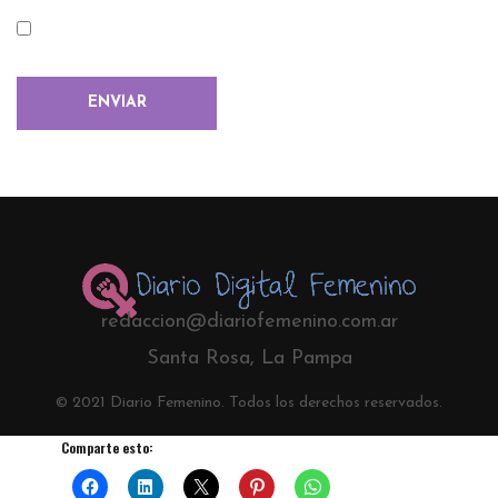
redaccion@diariofemenino.com.ar
Santa Rosa, La Pampa
© 2021 Diario Femenino. Todos los derechos reservados.
Comparte esto: