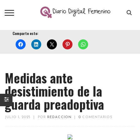
Comparte esto:
Medidas ante
desistimiento de la
guarda preadoptiva
JULIO 1, 2025
|
POR
REDACCION
|
0
COMENTARIOS