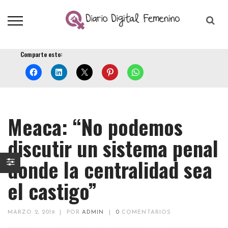
Comparte esto:
Meaca: “No podemos
discutir un sistema penal
donde la centralidad sea
el castigo”
MARZO 2, 2019
|
POR
ADMIN
|
0
COMENTARIOS