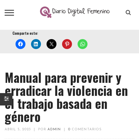
Comparte esto:
Manual para prevenir y
erradicar la violencia en
el trabajo basada en
género
ABRIL 5, 2023
|
POR
ADMIN
|
0
COMENTARIOS