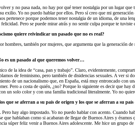
olver y no pasa nada, no hay por qué tener nostalgia por un lugar que t
re su exilio. Yo no puedo hablar por ellos. Pero sí creo que mi generaci
nos pertenece porque podemos tener nostalgia de un idioma, de una leng
elicidad. Pero se puede mirar atrás y no sentir culpa porque te tuviste 
ascismo quiere reivindicar un pasado que no es real?
r hombres, también por mujeres, que argumenta que la generación de n
 No es un pasado al que queremos volver…
ico de la idea de “casa, pan y trabajo”. Claro, evidentemente, comprar
lamos de feminismo, pero también de disidencias sexuales. A ver si dos
nto de un nacionalismo que, en España, está muy entroncado con una tr
mer. Pero a costa de quién, ¿no? Porque lo siguiente es decir que hay 
 un solo color y con una familia tradicional literalmente. Yo no quier
, los que se aferran a su país de origen y los que se aferran a su pa
. Pero hay algo impostado. Yo no puedo hablar con acento. Cuando ha
ase que hablaban como si acabaran de llegar de Buenos Aires y éramos 
encia súper feliz venir a Buenos Aires adolescente. Me hice un grupo d