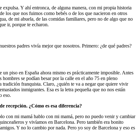
e expulsa. Y ahí entronca, de alguna manera, con mi propia historia
ón de los que nos fuimos como bebés o de los que nacieron en otros
ua, de mi abuela, de las comidas familiares, pero no de algo que no
que ir, porque te echaron.
uestros padres vivía mejor que nosotros. Primero: ¿de qué padres?
te un piso en España ahora mismo es prácticamente imposible. Antes
 hombres se podían besar por la calle en el año 75 en pleno
adición franquista. Claro, ¿quién te va a negar que quiere vivir
demasiados inmigrantes. Esa es la letra pequeña que no nos están
o eso.
ís de recepción. ¿Cómo es esa diferencia?
blo con mi mamá hablo con mi mamá, pero no puedo venir y cambiar
quinceañeros y vivíamos en Barcelona. Pero también era bonito
e amigos. Y no lo cambio por nada. Pero yo soy de Barcelona y eso es