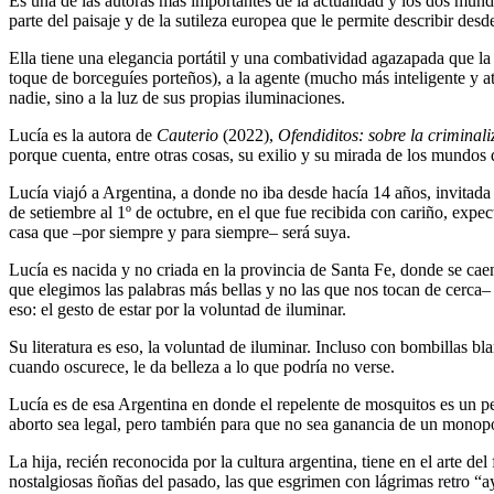
Es una de las autoras más importantes de la actualidad y los dos mund
parte del paisaje y de la sutileza europea que le permite describir des
Ella tiene una elegancia portátil y una combatividad agazapada que la
toque de borceguíes porteños), a la agente (mucho más inteligente y a
nadie, sino a la luz de sus propias iluminaciones.
Lucía es la autora de
Cauterio
(2022),
Ofendiditos: sobre la criminali
porque cuenta, entre otras cosas, su exilio y su mirada de los mundos
Lucía viajó a Argentina, a donde no iba desde hacía 14 años, invitada 
de setiembre al 1º de octubre, en el que fue recibida con cariño, expec
casa que –por siempre y para siempre– será suya.
Lucía es nacida y no criada en la provincia de Santa Fe, donde se caen 
que elegimos las palabras más bellas y no las que nos tocan de cerca–
eso: el gesto de estar por la voluntad de iluminar.
Su literatura es eso, la voluntad de iluminar. Incluso con bombillas bl
cuando oscurece, le da belleza a lo que podría no verse.
Lucía es de esa Argentina en donde el repelente de mosquitos es un pe
aborto sea legal, pero también para que no sea ganancia de un monopol
La hija, recién reconocida por la cultura argentina, tiene en el arte de
nostalgiosas ñoñas del pasado, las que esgrimen con lágrimas retro “a