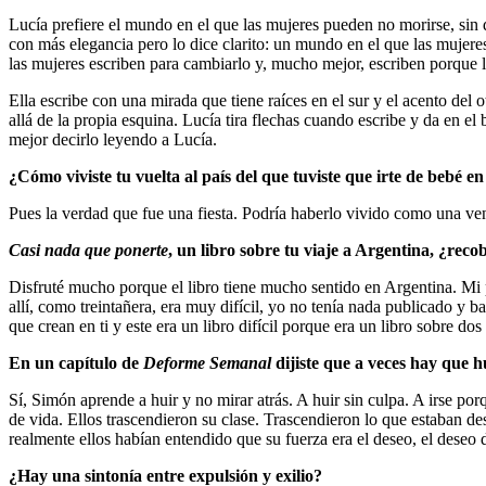
Lucía prefiere el mundo en el que las mujeres pueden no morirse, sin d
con más elegancia pero lo dice clarito: un mundo en el que las mujer
las mujeres escriben para cambiarlo y, mucho mejor, escriben porque 
Ella escribe con una mirada que tiene raíces en el sur y el acento del 
allá de la propia esquina. Lucía tira flechas cuando escribe y da en e
mejor decirlo leyendo a Lucía.
¿Cómo viviste tu vuelta al país del que tuviste que irte de bebé en
Pues la verdad que fue una fiesta. Podría haberlo vivido como una veng
Casi nada que ponerte
, un libro sobre tu viaje a Argentina, ¿rec
Disfruté mucho porque el libro tiene mucho sentido en Argentina. Mi p
allí, como treintañera, era muy difícil, yo no tenía nada publicado y
que crean en ti y este era un libro difícil porque era un libro sobre d
En un capítulo de
Deforme Semanal
dijiste que a veces hay que h
Sí, Simón aprende a huir y no mirar atrás. A huir sin culpa. A irse p
de vida. Ellos trascendieron su clase. Trascendieron lo que estaban d
realmente ellos habían entendido que su fuerza era el deseo, el deseo
¿Hay una sintonía entre expulsión y exilio?