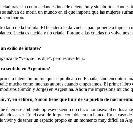
ictaduras, sin centros clandestinos de detención y sin abortos clandesti
es se salvan de morir, un mundo en el que importa que las mujeres sufr
lo cambiaron.
otro lado de la brújula. El heladero le da vueltas para ponerle a tope e
l blanco. Lucía es nacida y no criada. Porque a las criadas no volvemos
 un exilio de infante?
anza de “ven, se los dije”, pero estuve feliz.
obra sentido en Argentina?
rimera intención no fue que se publicara en España, sino encontrar una 
 batallé mucho como muchas autoras cuando empezamos. El primer libro es
os modistos (Simón y Jorge) en Argentina. Ahora me impresiona mucho que 
uir. Y, en el libro, Simón tiene que huir de su pueblo de nacimient
orque él en ese ambiente opresivo siendo un chico homosexual en los año
estinados a ser. En el caso de Jorge, contable en un banco. En el caso d
 de vivir y de tener un espacio propio en un momento muy difícil en Arge