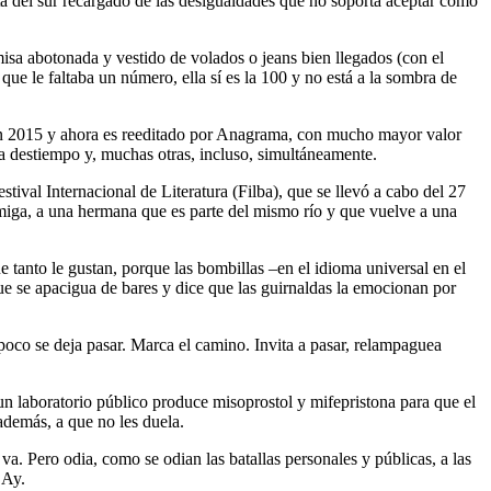
ta del sur recargado de las desigualdades que no soporta aceptar como
isa abotonada y vestido de volados o jeans bien llegados (con el
a que le faltaba un número, ella sí es la 100 y no está a la sombra de
en 2015 y ahora es reeditado por Anagrama, con mucho mayor valor
 a destiempo y, muchas otras, incluso, simultáneamente.
tival Internacional de Literatura (Filba), que se llevó a cabo del 27
a amiga, a una hermana que es parte del mismo río y que vuelve a una
e tanto le gustan, porque las bombillas –en el idioma universal en el
ue se apacigua de bares y dice que las guirnaldas la emocionan por
ampoco se deja pasar. Marca el camino. Invita a pasar, relampaguea
un laboratorio público produce misoprostol y mifepristona para que el
además, a que no les duela.
e va. Pero odia, como se odian las batallas personales y públicas, a las
 Ay.