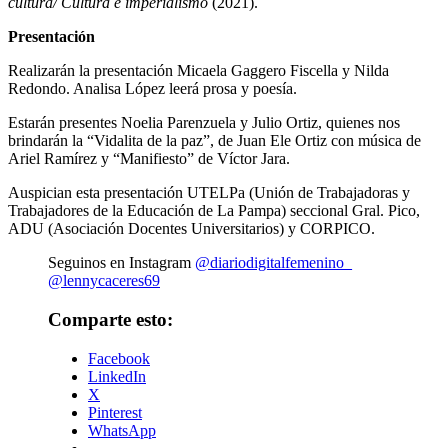
cultura/ Cultura e imperialismo
(2021).
Presentación
Realizarán la presentación Micaela Gaggero Fiscella y Nilda
Redondo. Analisa López leerá prosa y poesía.
Estarán presentes Noelia Parenzuela y Julio Ortiz, quienes nos
brindarán la “Vidalita de la paz”, de Juan Ele Ortiz con música de
Ariel Ramírez y “Manifiesto” de Víctor Jara.
Auspician esta presentación UTELPa (Unión de Trabajadoras y
Trabajadores de la Educación de La Pampa) seccional Gral. Pico,
ADU (Asociación Docentes Universitarios) y CORPICO.
Seguinos en Instagram
@diariodigitalfemenino_
@lennycaceres69
Comparte esto:
Facebook
LinkedIn
X
Pinterest
WhatsApp