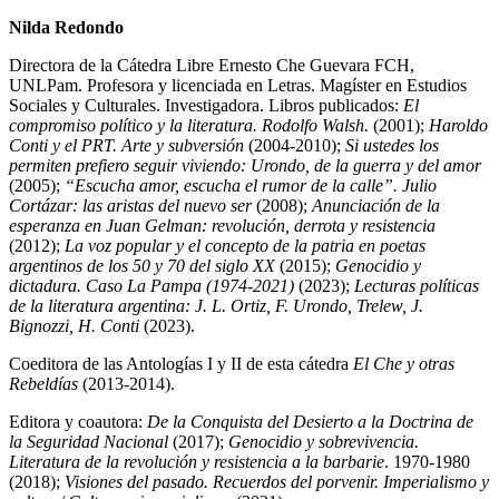
Nilda Redondo
Directora de la Cátedra Libre Ernesto Che Guevara FCH,
UNLPam. Profesora y licenciada en Letras. Magíster en Estudios
Sociales y Culturales. Investigadora. Libros publicados:
El
compromiso político y la literatura. Rodolfo Walsh.
(2001);
Haroldo
Conti y el PRT. Arte y subversión
(2004-2010);
Si ustedes los
permiten prefiero seguir viviendo: Urondo, de la guerra y del amor
(2005);
“Escucha amor, escucha el rumor de la calle”. Julio
Cortázar: las aristas del nuevo ser
(2008);
Anunciación de la
esperanza en Juan Gelman: revolución, derrota y resistencia
(2012);
La voz popular y el concepto de la patria en poetas
argentinos de los 50 y 70 del siglo XX
(2015);
Genocidio y
dictadura. Caso La Pampa (1974-2021)
(2023);
Lecturas políticas
de la literatura argentina: J. L. Ortiz, F. Urondo, Trelew, J.
Bignozzi, H. Conti
(2023).
Coeditora de las Antologías I y II de esta cátedra
El Che y otras
Rebeldías
(2013-2014).
Editora y coautora:
De la Conquista del Desierto a la Doctrina de
la Seguridad Nacional
(2017);
Genocidio y sobrevivencia.
Literatura de la revolución y resistencia a la barbarie
. 1970-1980
(2018);
Visiones del pasado. Recuerdos del porvenir. Imperialismo y