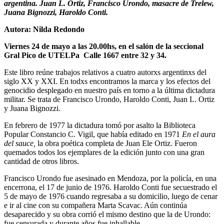
argentina. Juan L. Ortiz, Francisco Urondo, masacre de Trelew,
Juana Bignozzi, Haroldo Conti.
Autora: Nilda Redondo
Viernes 24 de mayo a las 20.00hs, en el salón de
la seccional
Gral Pico de UTELPa Calle 1667 entre 32 y 34.
Este libro reúne trabajos relativos a cuatro autorxs argentinxs del
siglo XX y XXI. En todxs encontramos la marca y los efectos del
genocidio desplegado en nuestro país en torno a la última dictadura
militar. Se trata de Francisco Urondo, Haroldo Conti, Juan L. Ortiz
y Juana Bignozzi.
En febrero de 1977 la dictadura tomó por asalto la Biblioteca
Popular Constancio C. Vigil, que había editado en 1971
En el aura
del sauce,
la obra poética completa de Juan Ele Ortiz. Fueron
quemados todos los ejemplares de la edición junto con una gran
cantidad de otros libros.
Francisco Urondo fue asesinado en Mendoza, por la policía, en una
encerrona, el 17 de junio de 1976. Haroldo Conti fue secuestrado el
5 de mayo de 1976 cuando regresaba a su domicilio, luego de cenar
e ir al cine con su compañera Marta Scavac. Aún continúa
desaparecido y su obra corrió el mismo destino que la de Urondo:
fue censurada y durante años fue inhallable.