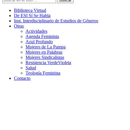
Buscar
Biblioteca Virtual
De ESI Sí Se Habla
Inst. Interdisciplinario de Estudios de Géneros
Otras
Actividades
Agenda Feminista
Azul Profundo
Mujeres de La Pampa
Mujeres en Palabras
Mujeres Sindicalistas
Resistencia VerdeVioleta
Salud
Teología Feminista
Contacto