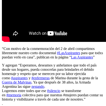
“Con motivo de la conmemoración del 2 de abril compartimos
libremente nuestro corto documental
#
LasAspirantes
para que todxs
puedan verlo en casa”, publican en la página “
Las Aspirantes
”
Y agregan “Esperamos, deseamos y anhelamos que todo el país
desde sus hogares, pueda conocerlas para brindarles el debido
homenaje y respeto que se merecen por su labor ejercida
como
#
aspirantes
y
#
enfermeras
de Marina durante la gesta de la
Guerra de Malvinas
. Ya que después de 38 años, la Armada
Argentina las sigue
negando
.
Logremos entre todes que ese
#
silencio
se transforme
en
#
memoria
colectiva para que nuestras #mujeres puedan contar su
historia y visibilizarse a través de cada une de nosotres.”
.