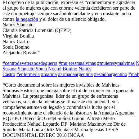
El objetivo de la publicación, expresan es “conmemorar y agradecer
al grupo de mujeres que con enorme valentía decidieron ser parte de
este cortometraje siempre sacándolo adelante y en constante lucha
contra
la negación
y el dolor de un silencio obligado.
Nancy Stancato
Claudia Patricia Lorenzini (QEPD)
Virginia Bonilla
Nancy Castro
Sonia Bonino
Alejandra Rossini”
#
centrodeveteranosdeguerra
#
mujeresmaalvinas
#
mujeresymalvinas
N
Susana Stancato
Sonia Noemi Bonino
Nancy
Castro
#
enfermeria
#
marina
#
armadaargentina
#
estadoargentino
#
mal
*Corto documental sobre las mujeres invisibles de Malvinas.
Sinopsis Historia que indaga sobre el rol de la mujer en la guerra de
Malvinas. La protagonista, líder de un grupo de enfermeras
veteranas, se suicida mientras se filma este documental. Sus
compañeras asumen su legado y continúan la lucha por el
reconocimiento ante el silencio de la historia y la Armada Argentina.
EQUIPO Dirección: Gretel Suárez Guion: Alfredo Merlo
Producción: Nahuel Lopardo DF: Mariano Maximovicz Dir de
Sonido: María Laura Ortiz Montaje: Marina Iglesias TESIS
DOCUMENTAL ENERC 2018 INCAA