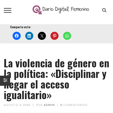
Comparte esto:
La violencia de género en
la política: «Disciplinar y
negar el acceso
igualitario»
AGOSTO 8, 2022
|
POR
ADMIN
|
0
COMENTARIOS