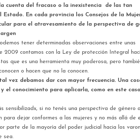
a cuenta del fracaso o la inexistencia de las tan
l Estado. En cada provincia los Consejos de la Muje
cular para el atravesamiento de la perspectiva de g
margen
s podemos tener determinadas observaciones entre unas
de 2009 contamos con la Ley de protección Integral haci
listas que es una herramienta muy poderosa, pero tambi
conocen o hacen que no la conocen.
 tal vez debamos dar con mayor frecuencia. Una cos
d y el conocimiento para aplicarla, como en este cas
s sensibilizadx, si no tenés una perspectiva de género a
n para dejar conformes a las mujeres y no más allá de e
r parte de la mayoría del poder judicial hacia los varo
e sea.