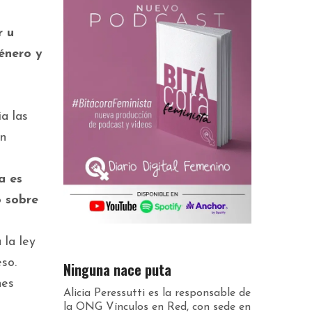
r u
énero y
a las
én
a es
o sobre
 la ley
so.
Ninguna nace puta
nes
Alicia Peressutti es la responsable de
la ONG Vínculos en Red, con sede en