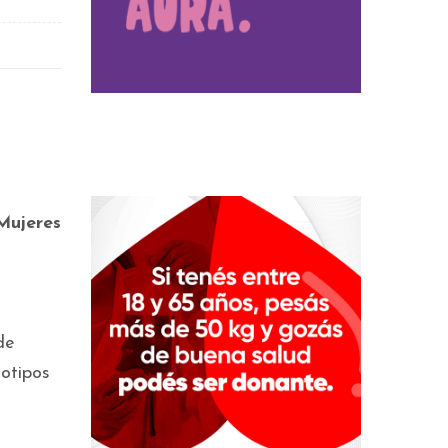
Mujeres
de
otipos