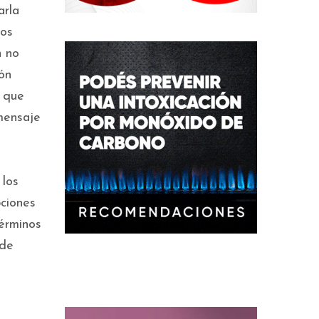
arla
dos
n no
ón
, que
 mensaje
 los
pciones
érminos
 de