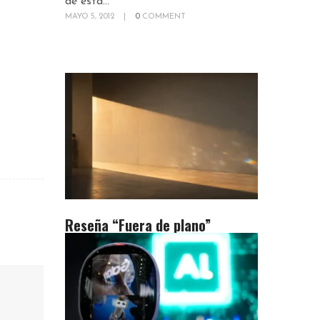
de esta...
MAYO 5, 2012
|
0
COMMENT
Reseña “Fuera de plano”