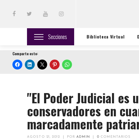
Secciones
Biblioteca Virtual
Comparte esto:
"El Poder Judicial es 
conservadores en cua
marcadamente patriar
AGOSTO 21, 2012
|
POR
ADMIN
|
0
COMENTARIOS