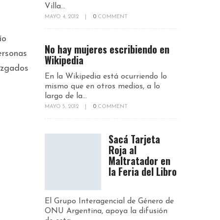
Villa...
MAYO 4, 2012
|
0
COMMENT
ío
No hay mujeres escribiendo en
ersonas
Wikipedia
juzgados
En la Wikipedia está ocurriendo lo
mismo que en otros medios, a lo
largo de la...
MAYO 5, 2012
|
0
COMMENT
a
Sacá Tarjeta
Roja al
Maltratador en
la Feria del Libro
El Grupo Interagencial de Género de
ONU Argentina, apoya la difusión