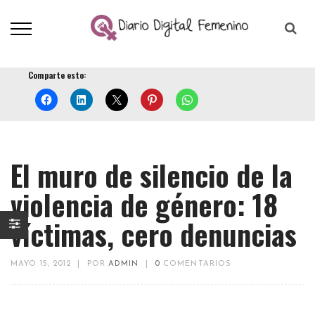
Comparte esto:
El muro de silencio de la
violencia de género: 18
víctimas, cero denuncias
MAYO 15, 2012
|
POR
ADMIN
|
0
COMENTARIOS