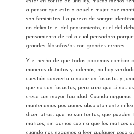
estar en contra de una ley, mucho menos ten
a pensar que esta o aquella mujer que manti
son feministas. La pureza de sangre identita
no delimita el del pensamiento, ni el del de
pensamiento de tal o cual pensadora porque 
grandes filósofos/as con grandes errores.
Y el hecho de que todas podamos cambiar d
maneras distintas y, además, no hay verdade
cuestión convierta a nadie en fascista, y ja
que no son fascistas, pero creo que sí nos e
crece con mayor facilidad. Cuando negamos 
mantenemos posiciones absolutamente inflex
dicen otras, que no son tontas, que pueden t
matices, sin darnos cuenta que los matices s
cuando nos negamos a leer cualquier cosa qu