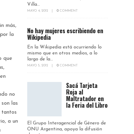
Villa...
MAYO 4, 2012
|
0
COMMENT
in más,
No hay mujeres escribiendo en
por la
Wikipedia
En la Wikipedia está ocurriendo lo
mismo que en otros medios, a lo
o que
largo de la...
MAYO 5, 2012
|
0
COMMENT
s,
 en
Sacá Tarjeta
Roja al
ndo no
Maltratador en
la Feria del Libro
 son las
 tantos
io, a un
El Grupo Interagencial de Género de
ONU Argentina, apoya la difusión
a