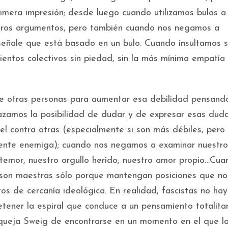
primera impresión; desde luego cuando utilizamos bulos a
stros argumentos, pero también cuando nos negamos a
eñale que está basado en un bulo. Cuando insultamos s
entos colectivos sin piedad, sin la más mínima empatía 
e otras personas para aumentar esa debilidad pensand
azamos la posibilidad de dudar y de expresar esas duda
el contra otras (especialmente si son más débiles, pero
ente enemiga); cuando nos negamos a examinar nuestro
temor, nuestro orgullo herido, nuestro amor propio…Cua
son maestras sólo porque mantengan posiciones que no
s de cercanía ideológica. En realidad, fascistas no hay
ener la espiral que conduce a un pensamiento totalitar
e queja Sweig de encontrarse en un momento en el que l