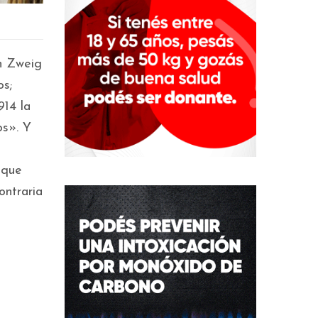
an Zweig
os;
914 la
os». Y
 que
ontraria