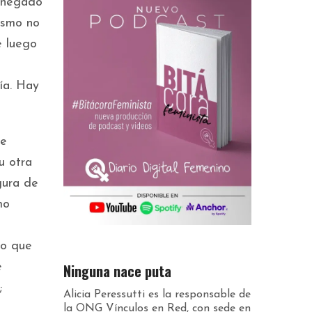
e negado
ismo no
e luego
ía. Hay
de
u otra
gura de
mo
lo que
Ninguna nace puta
e
;
Alicia Peressutti es la responsable de
la ONG Vínculos en Red, con sede en