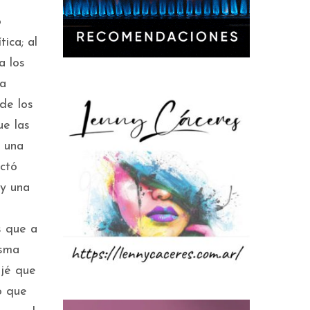
o
ica; al
a los
la
de los
ue las
e una
ctó
 y una
s que a
isma
ejé que
o que