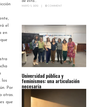
de esta...
icción
MAYO 5, 2012
|
0
COMMENT
ente,
rá el
a en
 que
stra
ucha
n
Universidad pública y
feminismos: una articulación
 los
necesaria
ún. Por
 otras.
nes que