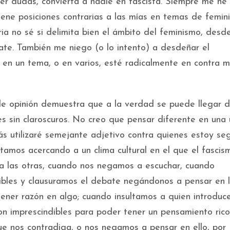
er dudas, convierta a nadie en fascista. Siempre me h
ene posiciones contrarias a las mías en temas de femin
ria no sé si delimita bien el ámbito del feminismo, desd
bate. También me niego (o lo intento) a desdeñar el
en un tema, o en varios, esté radicalmente en contra m
e opinión demuestra que a la verdad se puede llegar 
s sin claroscuros. No creo que pensar diferente en una 
más utilizaré semejante adjetivo contra quienes estoy se
stamos acercando a un clima cultural en el que el fascis
a las otras, cuando nos negamos a escuchar, cuando
ibles y clausuramos el debate negándonos a pensar en 
ener razón en algo; cuando insultamos a quien introduc
on imprescindibles para poder tener un pensamiento rico
e nos contradiga, o nos negamos a pensar en ello, por