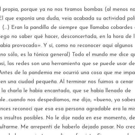
al propia, porque ya no nos tiramos bombas (al menos n
El que exponía una duda, veia acabada su actividad polít
 (…) Eran la pandilla de siempre que llamaba cobardes 
luego no saber qué hacer, desconcertada, en la hora de 
había provocado». Y sí, como no reconocer aquí algunos 
no sólo, es la tónica general) Todo el mundo me dice q
 así, las redes son una herramienta que se puede usar d
 Antes de la pandemia me ocurrió una cosa que me impa
 en una ciudad pequeña. Al terminar nos fuimos a cenar
la charla le había encantado, que se había llenado de
le…cuando nos despedíamos, me dijo, «bueno, ya sabe
onces reconocí que esa esa persona agradable era la m
s insultos posibles. No le dije nada en ese momento, d
nsultarme. Me arrepentí de haberlo dejado pasar. No cre