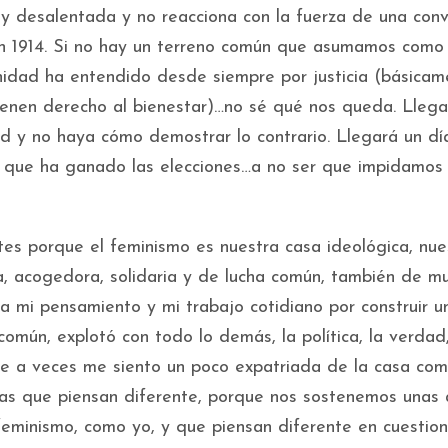
 desalentada y no reacciona con la fuerza de una conv
 en 1914. Si no hay un terreno común que asumamos como
nidad ha entendido desde siempre por justicia (básicam
ienen derecho al bienestar)…no sé qué nos queda. Llega
d y no haya cómo demostrar lo contrario. Llegará un dí
que ha ganado las elecciones…a no ser que impidamos
tes porque el feminismo es nuestra casa ideológica, nue
ta, acogedora, solidaria y de lucha común, también de m
a mi pensamiento y mi trabajo cotidiano por construir u
omún, explotó con todo lo demás, la política, la verdad,
ue a veces me siento un poco expatriada de la casa com
s que piensan diferente, porque nos sostenemos unas a
feminismo, como yo, y que piensan diferente en cuestio