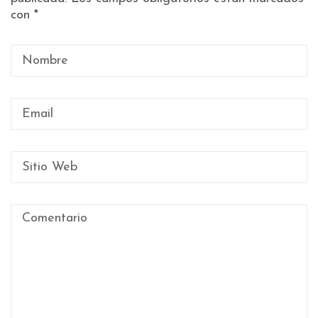
con
*