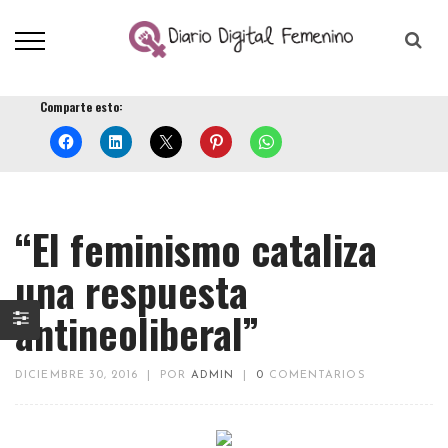
Comparte esto:
“El feminismo cataliza
una respuesta
antineoliberal”
DICIEMBRE 30, 2016
|
POR
ADMIN
|
0
COMENTARIOS