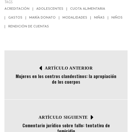
TAGS:
ACREDITACIÓN
ADOLESCENTES
CUOTA ALIMENTARIA
GASTOS
MARÍA DONATO
MODALIDADES
NIÑAS
NIÑOS
RENDICIÓN DE CUENTAS
ARTÍCULO ANTERIOR
Mujeres en los centros clandestinos: la apropiación
de los cuerpos
ARTÍCULO SIGUIENTE
Comentario jurídico sobre fallo: tentativa de
femicidio