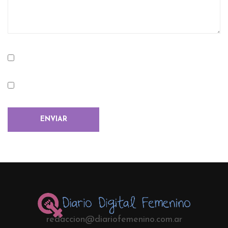
redaccion@diariofemenino.com.ar