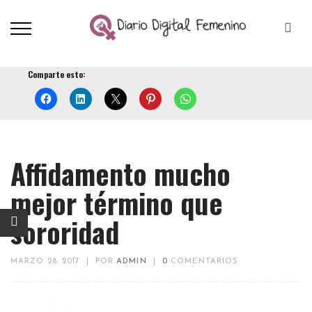
Comparte esto:
Affidamento mucho
mejor término que
sororidad
MARZO 28, 2017
|
POR
ADMIN
|
0
COMENTARIOS