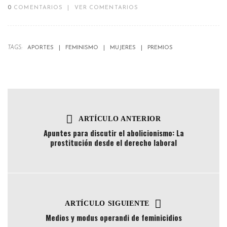
0
COMENTARIOS
|
VER COMENTARIOS
TAGS:
APORTES
FEMINISMO
MUJERES
PREMIOS
ARTÍCULO ANTERIOR
Apuntes para discutir el abolicionismo: La
prostitución desde el derecho laboral
ARTÍCULO SIGUIENTE
Medios y modus operandi de feminicidios