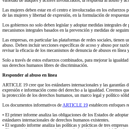
variedad de ataques y actores involucrados, la respuesta al abuso y ac
Las mujeres deben estar en el centro e involucradas en los esfuerzos pa
de las mujeres y libertad de expresión, en la formulación de respuestas
Los gobiernos no solo deben legislar y adoptar medidas integrales de p
mecanismos integrales basados ​​en la prevención y medidas de seguimie
Las empresas, en particular las plataformas de redes sociales, tienen
abuso. Deben incluir secciones específicas de acoso y abuso por razón 
revisar la eficacia de los mecanismos de denuncia de abusos en línea 
Solo a través de estos esfuerzos combinados, para mejorar la igualdad d
sus derechos humanos libres de discriminación.
Responder al abuso en línea
ARTICLE 19 cree que los estándares internacionales y las garantías de 
expresión e información como del derecho a la igualdad. Creemos que 
la protección de los derechos humanos, un marco legal y político sóli
Los documentos informativos de
ARTICLE 19
establecen enfoques re
• El primer informe analiza las obligaciones de los Estados de adopta
estándares internacionales de derechos humanos existentes.
• El segundo informe analiza las políticas y prácticas de tres empresas