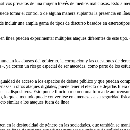
positivos privados de una mujer a través de medios maliciosos. Esto a m
ede tomar el control o de alguna manera suplantar la presencia en líne
de incluir una amplia gama de tipos de discurso basados ​​en estereotipos
 en línea pueden experimentar múltiples ataques diferentes de este tipo,
uncian los abusos del gobierno, la corrupción y las cuestiones de dere
ya corren un riesgo especial de ser atacadas, como parte de los esfuerz
 igualdad de acceso a los espacios de debate público y que puedan compa
nazas u otros ataques digitales, puede tener el efecto de dejarlas fuera
 sus dispositivos. Esto puede funcionar como una forma de autocensura:
o, lo que a menudo puede convertirse en amenazas a su seguridad física. 
to similar a los ataques fuera de línea.
rigen en la desigualdad de género en las sociedades, que también se man