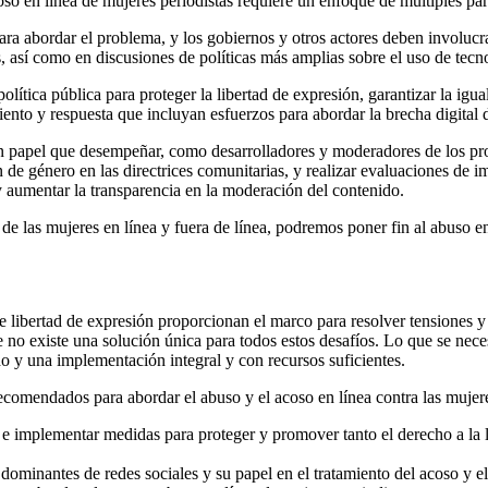
oso en línea de mujeres periodistas requiere un enfoque de múltiples par
ra abordar el problema, y ​​los gobiernos y otros actores deben involucr
, así como en discusiones de políticas más amplias sobre el uso de tecno
olítica pública para proteger la libertad de expresión, garantizar la igu
nto y respuesta que incluyan esfuerzos para abordar la brecha digital d
 un papel que desempeñar, como desarrolladores y moderadores de los pr
de género en las directrices comunitarias, y realizar evaluaciones de i
y aumentar la transparencia en la moderación del contenido.
e las mujeres en línea y fuera de línea, podremos poner fin al abuso en 
libertad de expresión proporcionan el marco para resolver tensiones y m
no existe una solución única para todos estos desafíos. Lo que se nece
do y una implementación integral y con recursos suficientes.
comendados para abordar el abuso y el acoso en línea contra las mujere
r e implementar medidas para proteger y promover tanto el derecho a la 
 dominantes de redes sociales y su papel en el tratamiento del acoso y e