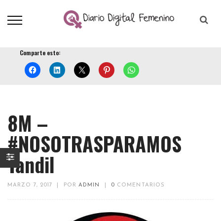
Comparte esto:
8M –
#NOSOTRASPARAMOS
Tandil
MARZO 7, 2017
|
POR
ADMIN
|
0
COMENTARIOS