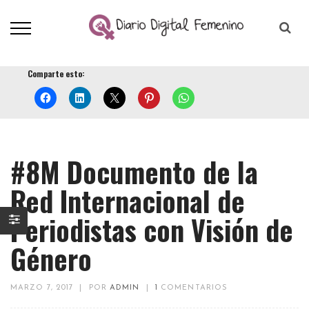
Comparte esto:
#8M Documento de la
Red Internacional de
Periodistas con Visión de
Género
MARZO 7, 2017
|
POR
ADMIN
|
1
COMENTARIOS