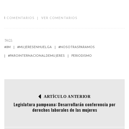
1
COMENTARIOS
|
VER COMENTARIOS
TAGS:
#8M
#MUJERESENHUELGA
#NOSOTRASPARAMOS
#PAROINTERNACIONALDEMUJERES
PERIODISMO
ARTÍCULO ANTERIOR
Legislatura pampeana: Desarrollarán conferencia por
derechos laborales de las mujeres