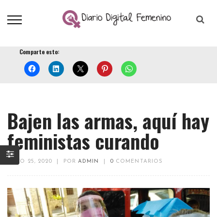
Comparte esto:
Bajen las armas, aquí hay
feministas curando
MAYO 25, 2020
|
POR
ADMIN
|
0
COMENTARIOS