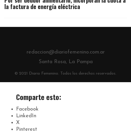
Por ser deudor alimentario, incorporan la cuota a
la factura de energía eléctrica
redaccion@diariofemenino.com.ar
Santa Rosa, La Pampa
© 2021 Diario Femenino. Todos los derechos reservados.
Comparte esto:
Facebook
LinkedIn
X
Pinterest