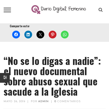
Comparte esto:
“No se lo digas a nadie”:
el nuevo documental
sobre abuso sexual que
sacude a la Iglesia
MAYO 26, 2019
|
POR
ADMIN
|
0
COMENTARIOS