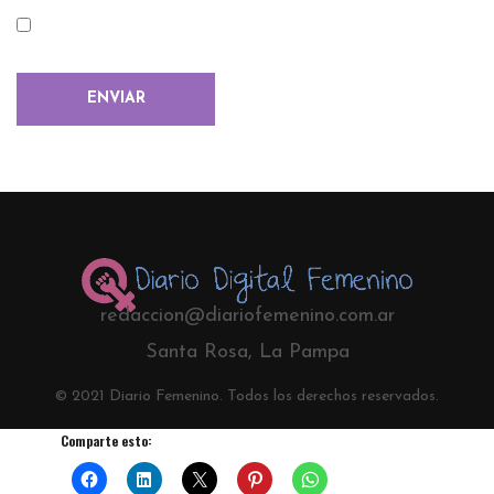
redaccion@diariofemenino.com.ar
Santa Rosa, La Pampa
© 2021 Diario Femenino. Todos los derechos reservados.
Comparte esto: