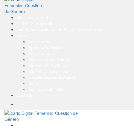
Biblioteca Virtual
De ESI Sí Se Habla
Inst. Interdisciplinario de Estudios de Géneros
Otras
Actividades
Agenda Feminista
Azul Profundo
Mujeres de La Pampa
Mujeres en Palabras
Mujeres Sindicalistas
Resistencia VerdeVioleta
Salud
Teología Feminista
Contacto