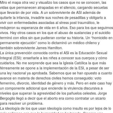
Miro el mapa otra vez y visualizo los casos que no se conocen, las
vidas que permanecen atrapadas en el silencio, cargando secuelas
que llevarán de por vida. A un sobreviviente de ASI además de
quitarle la infancia, invadirle sus noches de pesadillas y obligarlo a
vivir con enfermedades asociadas al stress post traumático, le
redujeron su esperanza de vida en 6 años. Eso para los que seguimos
vivos. Hay otros casos en los que el abuso de sustancias y el suicidio
terminó con ellos sin que pudieran contar su historia. Un “homicidio en
permanente ejecución” como lo dictaminó un médico chileno y
también sobreviviente James Hamilton.
La única prevención conocida contra el ASI es la Educación Sexual
Integral (ESI): enseñarle a les niñes a conocer sus cuerpos y cómo
cuidarlos. No me sorprende que sea la Iglesia Católica la que más
férreamente se opone a la implementación de la ESI, a pesar de ser
una ley nacional ya aprobada. Sabemos que se han opuesto a cuanto
avance en materia de derechos civiles hemos conseguido: voto
femenino, divorcio, identidad de género y más. Pero en este caso hay
un componente adicional que enciende la virulencia discursiva a
niveles que superan la agresividad de los pañuelos celestes. Jorge
Bergoglio llegó a decir que el aborto era como contratar un sicario
para resolver un problema.
La ideología de los que usan ideología como insulto es por lejos de lo