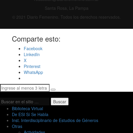
Santa Rosa, La Pampa
© 2021 Diario Femenino. Todos los derechos reservados.
Comparte esto:
Facebook
LinkedIn
X
Pinterest
WhatsApp
Buscar
Biblioteca Virtual
De ESI Sí Se Habla
Inst. Interdisciplinario de Estudios de Géneros
Otras
Actividades