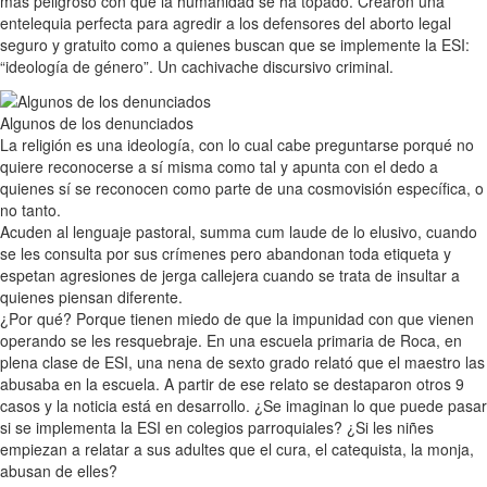
más peligroso con que la humanidad se ha topado. Crearon una
entelequia perfecta para agredir a los defensores del aborto legal
seguro y gratuito como a quienes buscan que se implemente la ESI:
“ideología de género”. Un cachivache discursivo criminal.
Algunos de los denunciados
La religión es una ideología, con lo cual cabe preguntarse porqué no
quiere reconocerse a sí misma como tal y apunta con el dedo a
quienes sí se reconocen como parte de una cosmovisión específica, o
no tanto.
Acuden al lenguaje pastoral, summa cum laude de lo elusivo, cuando
se les consulta por sus crímenes pero abandonan toda etiqueta y
espetan agresiones de jerga callejera cuando se trata de insultar a
quienes piensan diferente.
¿Por qué? Porque tienen miedo de que la impunidad con que vienen
operando se les resquebraje. En una escuela primaria de Roca, en
plena clase de ESI, una nena de sexto grado relató que el maestro las
abusaba en la escuela. A partir de ese relato se destaparon otros 9
casos y la noticia está en desarrollo. ¿Se imaginan lo que puede pasar
si se implementa la ESI en colegios parroquiales? ¿Si les niñes
empiezan a relatar a sus adultes que el cura, el catequista, la monja,
abusan de elles?