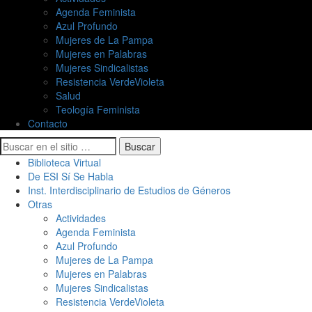
Agenda Feminista
Azul Profundo
Mujeres de La Pampa
Mujeres en Palabras
Mujeres Sindicalistas
Resistencia VerdeVioleta
Salud
Teología Feminista
Contacto
Buscar
Biblioteca Virtual
De ESI Sí Se Habla
Inst. Interdisciplinario de Estudios de Géneros
Otras
Actividades
Agenda Feminista
Azul Profundo
Mujeres de La Pampa
Mujeres en Palabras
Mujeres Sindicalistas
Resistencia VerdeVioleta