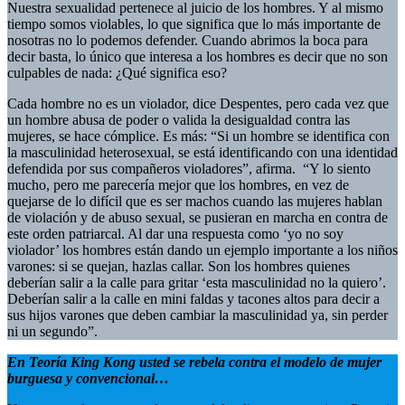
Nuestra sexualidad pertenece al juicio de los hombres. Y al mismo
tiempo somos violables, lo que significa que lo más importante de
nosotras no lo podemos defender. Cuando abrimos la boca para
decir basta, lo único que interesa a los hombres es decir que no son
culpables de nada: ¿Qué significa eso?
Cada hombre no es un violador, dice Despentes, pero cada vez que
un hombre abusa de poder o valida la desigualdad contra las
mujeres, se hace cómplice. Es más: “Si un hombre se identifica con
la masculinidad heterosexual, se está identificando con una identidad
defendida por sus compañeros violadores”, afirma. “Y lo siento
mucho, pero me parecería mejor que los hombres, en vez de
quejarse de lo difícil que es ser machos cuando las mujeres hablan
de violación y de abuso sexual, se pusieran en marcha en contra de
este orden patriarcal. Al dar una respuesta como ‘yo no soy
violador’ los hombres están dando un ejemplo importante a los niños
varones: si se quejan, hazlas callar. Son los hombres quienes
deberían salir a la calle para gritar ‘esta masculinidad no la quiero’.
Deberían salir a la calle en mini faldas y tacones altos para decir a
sus hijos varones que deben cambiar la masculinidad ya, sin perder
ni un segundo”.
En Teoría King Kong usted se rebela contra el modelo de mujer
burguesa y convencional…