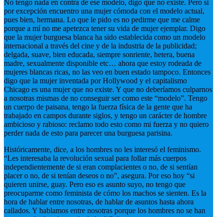
No tengo nada en contra de ese modelo, digo que no existe. Pero si
por excepción encuentro una mujer cómoda con el modelo actual,
pues bien, hermana. Lo que le pido es no pedirme que me calme
porque a mí no me apetezca tener su vida de mujer ejemplar. Digo
que la mujer burguesa blanca ha sido establecida como un modelo
internacional a través del cine y de la industria de la publicidad;
delgada, suave, bien educada, siempre sonriente, hetera, buena
madre, sexualmente disponible etc… ahora que estoy rodeada de
mujeres blancas ricas, no las veo en buen estado tampoco. Entonces
digo que la mujer inventada por Hollywood y el capitalismo
Chicago es una mujer que no existe. Y que no deberíamos culparnos
a nosotras mismas de no conseguir ser como este “modelo”. Tengo
un cuerpo de paisana, tengo la fuerza física de la gente que ha
trabajado en campos durante siglos, y tengo un carácter de hombre
ambicioso y rabioso: reclamo todo esto como mi fuerza y no quiero
perder nada de esto para parecer una burguesa parisina.
Históricamente, dice, a los hombres no les interesó el feminismo.
“Les interesaba la revolución sexual para follar más cuerpos
independientemente de si eran complacientes o no, de si sentían
placer o no, de si tenían deseos o no”, asegura. Por eso hoy “si
quieren unirse, guay. Pero eso es asunto suyo, no tengo que
preocuparme como feminista de cómo los machos se sienten. Es la
hora de hablar entre nosotras, de hablar de asuntos hasta ahora
callados. Y hablamos entre nosotras porque los hombres no se han