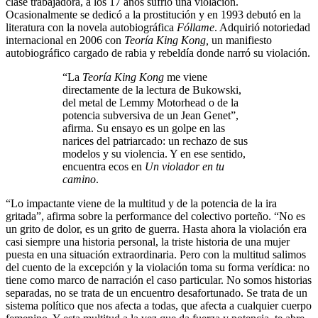
clase trabajadora, a los 17 años sufrió una violación.
Ocasionalmente se dedicó a la prostitución y en 1993 debutó en la
literatura con la novela autobiográfica
Fóllame
. Adquirió notoriedad
internacional en 2006 con
Teoría King Kong,
un manifiesto
autobiográfico cargado de rabia y rebeldía donde narró su violación.
“La
Teoría King Kong
me viene
directamente de la lectura de Bukowski,
del metal de Lemmy Motorhead o de la
potencia subversiva de un Jean Genet”,
afirma. Su ensayo es un golpe en las
narices del patriarcado: un rechazo de sus
modelos y su violencia. Y en ese sentido,
encuentra ecos en
Un violador en tu
camino
.
“Lo impactante viene de la multitud y de la potencia de la ira
gritada”, afirma sobre la performance del colectivo porteño. “No es
un grito de dolor, es un grito de guerra. Hasta ahora la violación era
casi siempre una historia personal, la triste historia de una mujer
puesta en una situación extraordinaria. Pero con la multitud salimos
del cuento de la excepción y la violación toma su forma verídica: no
tiene como marco de narración el caso particular. No somos historias
separadas, no se trata de un encuentro desafortunado. Se trata de un
sistema político que nos afecta a todas, que afecta a cualquier cuerpo