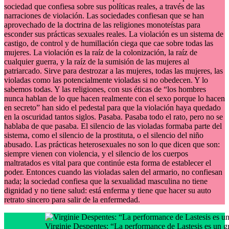
sociedad que confiesa sobre sus políticas reales, a través de las
narraciones de violación. Las sociedades confiesan que se han
aprovechado de la doctrina de las religiones monoteístas para
esconder sus prácticas sexuales reales. La violación es un sistema de
castigo, de control y de humillación ciega que cae sobre todas las
mujeres. La violación es la raíz de la colonización, la raíz de
cualquier guerra, y la raíz de la sumisión de las mujeres al
patriarcado. Sirve para destrozar a las mujeres, todas las mujeres, las
violadas como las potencialmente violadas si no obedecen. Y lo
sabemos todas. Y las religiones, con sus éticas de “los hombres
nunca hablan de lo que hacen realmente con el sexo porque lo hacen
en secreto” han sido el pedestal para que la violación haya quedado
en la oscuridad tantos siglos. Pasaba. Pasaba todo el rato, pero no se
hablaba de que pasaba. El silencio de las violadas formaba parte del
sistema, como el silencio de la prostituta, o el silencio del niño
abusado. Las prácticas heterosexuales no son lo que dicen que son:
siempre vienen con violencia, y el silencio de los cuerpos
maltratados es vital para que continúe esta forma de establecer el
poder. Entonces cuando las violadas salen del armario, no confiesan
nada; la sociedad confiesa que la sexualidad masculina no tiene
dignidad y no tiene salud: está enferma y tiene que hacer su auto
retrato sincero para salir de la enfermedad.
Virginie Despentes: “La performance de Lastesis es un gr