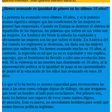
quieren entender. Solo quieren nuestro silencio.
¿Hemos avanzado en igualdad de género en los últimos 10 años?
La pobreza ha avanzado estos últimos 10 años, y si la pobreza
avanza significa siempre que las condiciones de las mujeres en
general han empeorado. Cuando en Europa se destruye el sistema de
repartición de las riquezas, las primeras que sufren en sus vidas son
las mujeres. En América del Norte la miseria ha explotado y
obviamente las mujeres son las que sufren el doble. En América del
Sur cuando los regímenes se destrozan, sin duda son las mujeres
pobres que sufren más. No hemos avanzado mucho en 10 años, al
contrario, la regresión es tal que ya no es soportable y eso explica,
supongo, que el feminismo ha llevado a cabo una revolución bien
real. Ni la violencia ni las muertes han disminuido en 10 años, ni la
representación política ni la igualdad de pago ni las oportunidades
de poder ni la educación de los niños han avanzado en estos 10
años.
Lo que sí lo ha hecho es nuestra capacidad para reconocernos las
unas a las otras como colegas dignas de diálogo, sin que tengamos
que tener un hombre al lado para escucharnos. Por primera vez,
hasta las heteras son capaces de verse como sujetos dignos
de atención. Esto es nuevo, no necesitamos hombres para sentir que
somos fuerzas políticas legítimas.