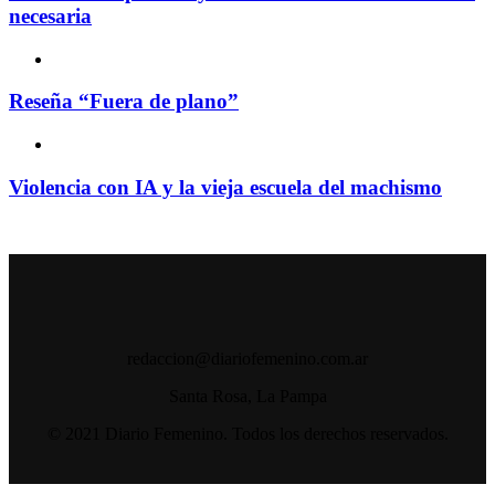
necesaria
Reseña “Fuera de plano”
Violencia con IA y la vieja escuela del machismo
redaccion@diariofemenino.com.ar
Santa Rosa, La Pampa
© 2021 Diario Femenino. Todos los derechos reservados.