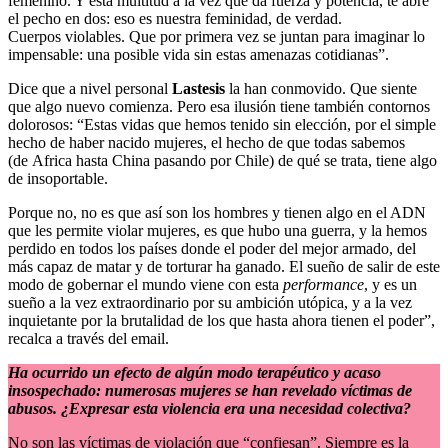
femenino. Y esta multitud a la vez que da fuerza y potencia, te abre
el pecho en dos: eso es nuestra feminidad, de verdad.
Cuerpos violables. Que por primera vez se juntan para imaginar lo
impensable: una posible vida sin estas amenazas cotidianas”.
Dice que a nivel personal
Lastesis
la han conmovido. Que siente
que algo nuevo comienza. Pero esa ilusión tiene también contornos
dolorosos: “Estas vidas que hemos tenido sin elección, por el simple
hecho de haber nacido mujeres, el hecho de que todas sabemos
(de Africa hasta China pasando por Chile) de qué se trata, tiene algo
de insoportable.
Porque no, no es que así son los hombres y tienen algo en el ADN
que les permite violar mujeres, es que hubo una guerra, y la hemos
perdido en todos los países donde el poder del mejor armado, del
más capaz de matar y de torturar ha ganado. El sueño de salir de este
modo de gobernar el mundo viene con esta
performance
, y es un
sueño a la vez extraordinario por su ambición utópica, y a la vez
inquietante por la brutalidad de los que hasta ahora tienen el poder”,
recalca a través del email.
Ha ocurrido un efecto de algún modo terapéutico y acaso
insospechado: numerosas mujeres se han revelado víctimas de
abusos. ¿Expresar esta violencia era una necesidad colectiva?
No son las víctimas de violación que “confiesan”. Siempre es la