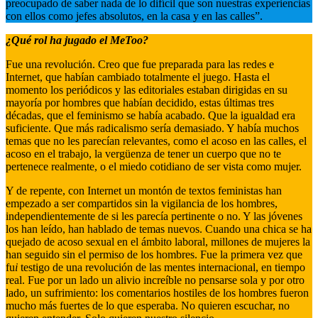
preocupado de saber nada de lo difícil que son nuestras experiencias
con ellos como jefes absolutos, en la casa y en las calles”.
¿Qué rol ha jugado el MeToo?
Fue una revolución. Creo que fue preparada para las redes e
Internet, que habían cambiado totalmente el juego. Hasta el
momento los periódicos y las editoriales estaban dirigidas en su
mayoría por hombres que habían decidido, estas últimas tres
décadas, que el feminismo se había acabado. Que la igualdad era
suficiente. Que más radicalismo sería demasiado. Y había muchos
temas que no les parecían relevantes, como el acoso en las calles, el
acoso en el trabajo, la vergüenza de tener un cuerpo que no te
pertenece realmente, o el miedo cotidiano de ser vista como mujer.
Y de repente, con Internet un montón de textos feministas han
empezado a ser compartidos sin la vigilancia de los hombres,
independientemente de si les parecía pertinente o no. Y las jóvenes
los han leído, han hablado de temas nuevos. Cuando una chica se ha
quejado de acoso sexual en el ámbito laboral, millones de mujeres la
han seguido sin el permiso de los hombres. Fue la primera vez que
fu
i
testigo de una revolución de las mentes internacional, en tiempo
real. Fue por un lado un alivio increíble no pensarse sola y por otro
lado, un sufrimiento: los comentarios hostiles de los hombres fueron
mucho más fuertes de lo que esperaba. No quieren escuchar, no