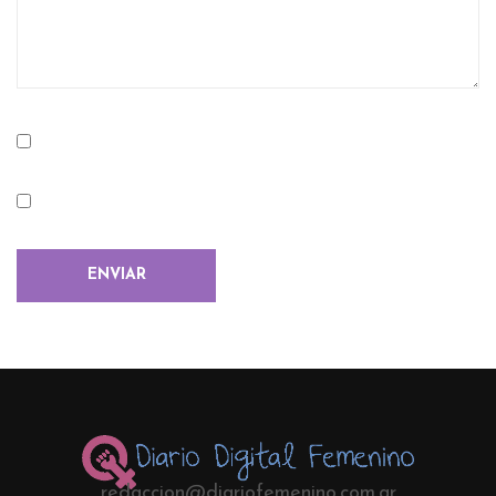
redaccion@diariofemenino.com.ar