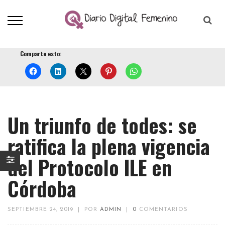
Comparte esto:
Un triunfo de todes: se
ratifica la plena vigencia
del Protocolo ILE en
Córdoba
SEPTIEMBRE 24, 2019
|
POR
ADMIN
|
0
COMENTARIOS