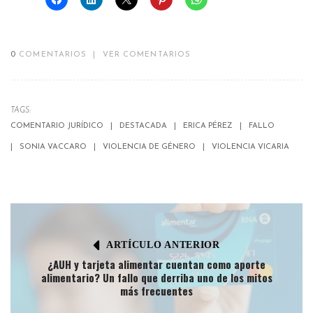
0
COMENTARIOS
|
VER COMENTARIOS
TAGS:
COMENTARIO JURÍDICO
DESTACADA
ERICA PÉREZ
FALLO
SONIA VACCARO
VIOLENCIA DE GÉNERO
VIOLENCIA VICARIA
ARTÍCULO ANTERIOR
¿AUH y tarjeta alimentar cuentan como aporte
alimentario? Un fallo que derriba uno de los mitos
más frecuentes