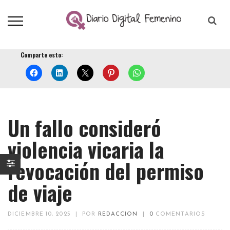
Comparte esto:
Un fallo consideró
violencia vicaria la
revocación del permiso
de viaje
DICIEMBRE 10, 2025
|
POR
REDACCION
|
0
COMENTARIOS