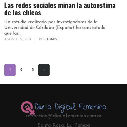
Las redes sociales minan la autoestima
de las chicas
Un estudio realizado por investigadores de la
Universidad de Córdoba (España) ha constatado
que las...
AGOSTO 30, 2019
|
POR
ADMIN
1
2
3
redaccion@diariofemenino.com.ar
Santa Rosa, La Pampa