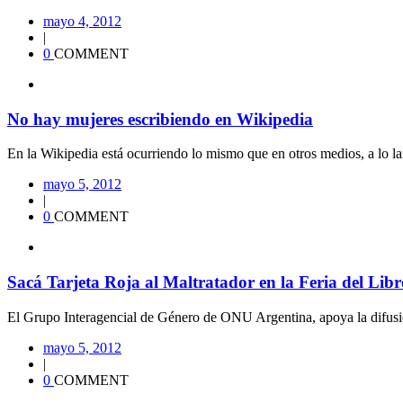
mayo 4, 2012
|
0
COMMENT
No hay mujeres escribiendo en Wikipedia
En la Wikipedia está ocurriendo lo mismo que en otros medios, a lo lar
mayo 5, 2012
|
0
COMMENT
Sacá Tarjeta Roja al Maltratador en la Feria del Libr
El Grupo Interagencial de Género de ONU Argentina, apoya la difusió
mayo 5, 2012
|
0
COMMENT