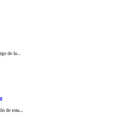
go de la...
o
n de esta...