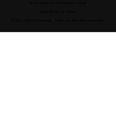
redaccion@diariofemenino.com.ar
Santa Rosa, La Pampa
© 2021 Diario Femenino. Todos los derechos reservados.