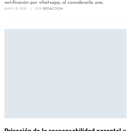
notificación por whatsapp, al considerarla una...
MAYO 27, 2025
|
POR
REDACCION
Privación de la responsabilidad parental y