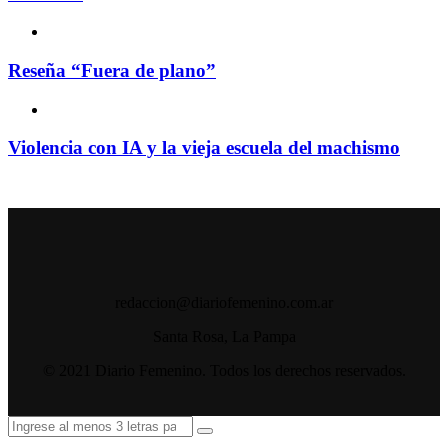
Reseña “Fuera de plano”
Violencia con IA y la vieja escuela del machismo
redaccion@diariofemenino.com.ar
Santa Rosa, La Pampa
© 2021 Diario Femenino. Todos los derechos reservados.