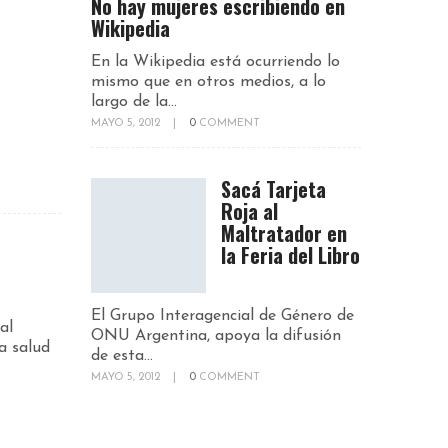
No hay mujeres escribiendo en
Wikipedia
En la Wikipedia está ocurriendo lo
mismo que en otros medios, a lo
largo de la...
MAYO 5, 2012
|
0
COMMENT
Sacá Tarjeta
Roja al
Maltratador en
la Feria del Libro
El Grupo Interagencial de Género de
al
ONU Argentina, apoya la difusión
a salud
de esta...
MAYO 5, 2012
|
0
COMMENT