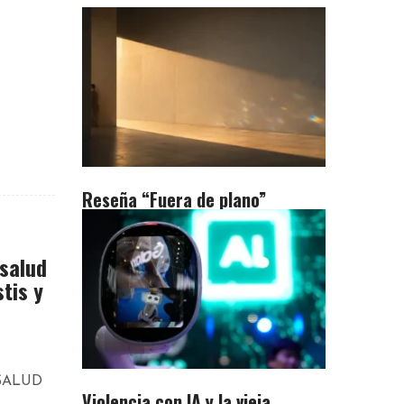
Reseña “Fuera de plano”
 salud
tis y
SALUD
Violencia con IA y la vieja