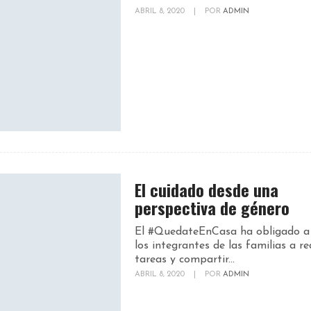
ABRIL 8, 2020
|
POR
ADMIN
El cuidado desde una
perspectiva de género
El #QuedateEnCasa ha obligado a
los integrantes de las familias a re
tareas y compartir...
ABRIL 8, 2020
|
POR
ADMIN