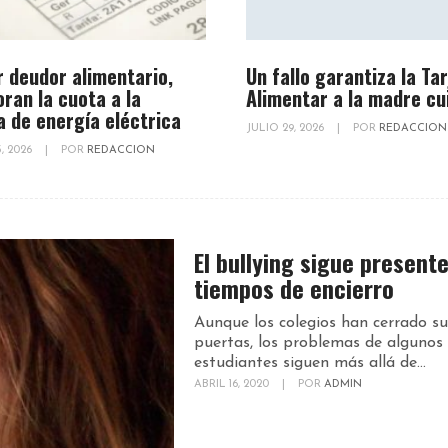
r deudor alimentario,
Un fallo garantiza la Ta
oran la cuota a la
Alimentar a la madre cu
a de energía eléctrica
JULIO 29, 2026
|
POR
REDACCION
, 2026
|
POR
REDACCION
El bullying sigue present
tiempos de encierro
Aunque los colegios han cerrado su
puertas, los problemas de algunos
estudiantes siguen más allá de...
ABRIL 16, 2020
|
POR
ADMIN