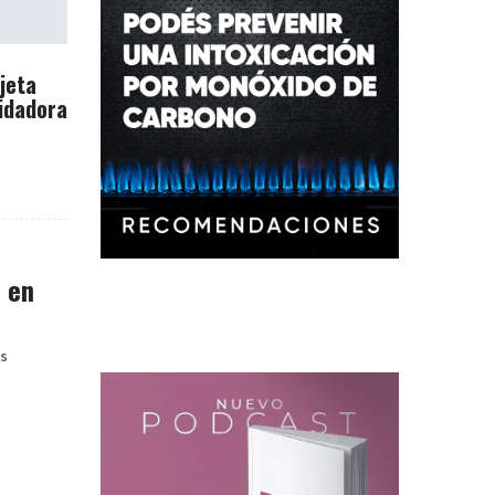
rjeta
idadora
e en
s