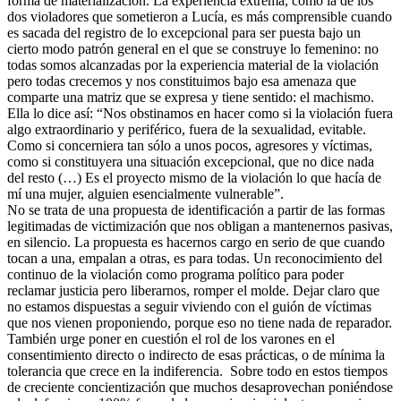
forma de materialización. La experiencia extrema, como la de los
dos violadores que sometieron a Lucía, es más comprensible cuando
es sacada del registro de lo excepcional para ser puesta bajo un
cierto modo patrón general en el que se construye lo femenino: no
todas somos alcanzadas por la experiencia material de la violación
pero todas crecemos y nos constituimos bajo esa amenaza que
comparte una matriz que se expresa y tiene sentido: el machismo.
Ella lo dice así: “Nos obstinamos en hacer como si la violación fuera
algo extraordinario y periférico, fuera de la sexualidad, evitable.
Como si concerniera tan sólo a unos pocos, agresores y víctimas,
como si constituyera una situación excepcional, que no dice nada
del resto (…) Es el proyecto mismo de la violación lo que hacía de
mí una mujer, alguien esencialmente vulnerable”.
No se trata de una propuesta de identificación a partir de las formas
legitimadas de victimización que nos obligan a mantenernos pasivas,
en silencio. La propuesta es hacernos cargo en serio de que cuando
tocan a una, empalan a otras, es para todas. Un reconocimiento del
continuo de la violación como programa político para poder
reclamar justicia pero liberarnos, romper el molde. Dejar claro que
no estamos dispuestas a seguir viviendo con el guión de víctimas
que nos vienen proponiendo, porque eso no tiene nada de reparador.
También urge poner en cuestión el rol de los varones en el
consentimiento directo o indirecto de esas prácticas, o de mínima la
tolerancia que crece en la indiferencia. Sobre todo en estos tiempos
de creciente concientización que muchos desaprovechan poniéndose