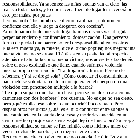
responsabilidades. Ya sabemos: las niñas buenas van al cielo, las
malas a todas partes, y lo que suceda fuera de lugar les sucederá por
eso, por malas, por putas.
Leo una nota: “los hombres le dieron marihuana, entraron en
confianza con ella y luego la drogaron con cocaína”.
Amontonamiento de líneas de fuga, trampas discursivas, dirigidas a
perpetuar encierro y confinamiento, domesticación. Una perversa
forma de piedad que parece poner la responsabilidad en los otros.
Ella está muerta ya, la muerte, dice el dicho popular, nos mejora: una
buena víctima no se droga. El énfasis en su pasividad al respecto,
además de habilitarla como buena víctima, nos advierte a las demás
sobre el peso explicativo que tiene, cuando sufrimos violencia,
nuestra propia contribución. “La drogaron” afirman. Pero no lo
sabemos. ¿Y si se drogó sola? ¿Cómo conectar el consentimiento
para meterse voluntariamente lo que quiera en el cuerpo con una
violación con penetración múltiple a la fuerza?
“Le dijo a su papá que iba a un lugar pero se fue de su casa en una
camioneta con dos hombres”, nos cuentan. No es que no sea cierto,
pero ¿qué explica eso sobre lo que ocurrió? Poco y nada. Pero
dispara otros prejuicios ¿Cuál es el hilo conductor entre subirse a
una camioneta en la puerta de su casa y morir desvanecida en un
centro médico porque su sistema vagal dejó de funcionar? Su propia
responsabilidad, su culpa: se fue, mintió, como hicimos miles de
veces muchas de nosotras, con mejor suerte claro.
Recuerdo una cita con alguien que no conocía. Le dije “voy a tu