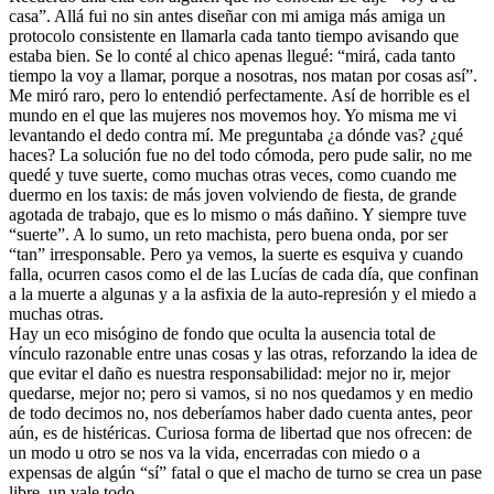
casa”. Allá fui no sin antes diseñar con mi amiga más amiga un
protocolo consistente en llamarla cada tanto tiempo avisando que
estaba bien. Se lo conté al chico apenas llegué: “mirá, cada tanto
tiempo la voy a llamar, porque a nosotras, nos matan por cosas así”.
Me miró raro, pero lo entendió perfectamente. Así de horrible es el
mundo en el que las mujeres nos movemos hoy. Yo misma me vi
levantando el dedo contra mí. Me preguntaba ¿a dónde vas? ¿qué
haces? La solución fue no del todo cómoda, pero pude salir, no me
quedé y tuve suerte, como muchas otras veces, como cuando me
duermo en los taxis: de más joven volviendo de fiesta, de grande
agotada de trabajo, que es lo mismo o más dañino. Y siempre tuve
“suerte”. A lo sumo, un reto machista, pero buena onda, por ser
“tan” irresponsable. Pero ya vemos, la suerte es esquiva y cuando
falla, ocurren casos como el de las Lucías de cada día, que confinan
a la muerte a algunas y a la asfixia de la auto-represión y el miedo a
muchas otras.
Hay un eco misógino de fondo que oculta la ausencia total de
vínculo razonable entre unas cosas y las otras, reforzando la idea de
que evitar el daño es nuestra responsabilidad: mejor no ir, mejor
quedarse, mejor no; pero si vamos, si no nos quedamos y en medio
de todo decimos no, nos deberíamos haber dado cuenta antes, peor
aún, es de histéricas. Curiosa forma de libertad que nos ofrecen: de
un modo u otro se nos va la vida, encerradas con miedo o a
expensas de algún “sí” fatal o que el macho de turno se crea un pase
libre, un vale todo.