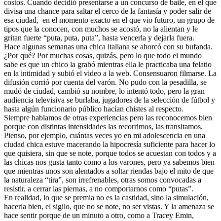
costos. Cuando decidió presentarse a un concurso de baile, en el que
divisa una chance para saltar el cerco de la fantasía y poder salir de
esa ciudad, en el momento exacto en el que vio futuro, un grupo de
tipos que la conocen, con muchos se acostó, no la alientan y le
gritan fuerte “puta, puta, puta”, hasta vencerla y dejarla fuera.
Hace algunas semanas una chica italiana se ahorcó con su bufanda.
¿Por qué? Por muchas cosas, quizás, pero lo que todo el mundo
sabe es que un chico la grabó mientras ella le practicaba una felatio
en la intimidad y subió el video a la web. Consensuaron filmarse. La
difusión corrió por cuenta del varón. No pudo con la pesadilla, se
mudó de ciudad, cambió su nombre, lo intentó todo, pero la gran
audiencia televisiva se burlaba, jugadores de la selección de fútbol y
hasta algún funcionario público hacían chistes al respecto.
Siempre hablamos de otras experiencias pero las reconocemos bien
porque con distintas intensidades las recorrimos, las transitamos.
Pienso, por ejemplo, cuántas veces yo en mi adolescencia en una
ciudad chica estuve macerando la hipocresía suficiente para hacer lo
que quisiera, sin que se note, porque todos se acuestan con todos y a
las chicas nos gusta tanto como a los varones, pero ya sabemos bien
que mientras unos son alentados a soltar riendas bajo el mito de que
la naturaleza “tira”, son irrefrenables, otras somos convocadas a
resistir, a cerrar las piernas, a no comportarnos como “putas”.
En realidad, lo que se premia no es la castidad, sino la simulación,
hacerla bien, el sigilo, que no se note, no ser vistas. Y la amenaza se
hace sentir porque de un minuto a otro, como a Tracey Emin,