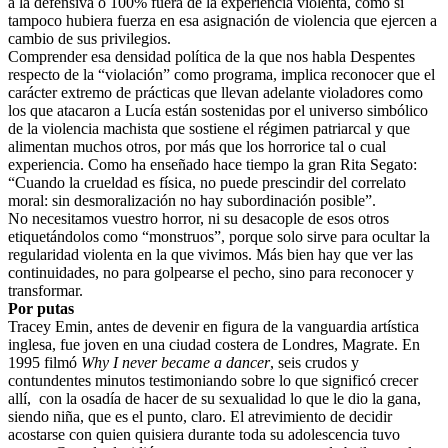
a la defensiva o 100% fuera de la experiencia violenta, como si
tampoco hubiera fuerza en esa asignación de violencia que ejercen a
cambio de sus privilegios.
Comprender esa densidad política de la que nos habla Despentes
respecto de la “violación” como programa, implica reconocer que el
carácter extremo de prácticas que llevan adelante violadores como
los que atacaron a Lucía están sostenidas por el universo simbólico
de la violencia machista que sostiene el régimen patriarcal y que
alimentan muchos otros, por más que los horrorice tal o cual
experiencia. Como ha enseñado hace tiempo la gran Rita Segato:
“Cuando la crueldad es física, no puede prescindir del correlato
moral: sin desmoralización no hay subordinación posible”.
No necesitamos vuestro horror, ni su desacople de esos otros
etiquetándolos como “monstruos”, porque solo sirve para ocultar la
regularidad violenta en la que vivimos. Más bien hay que ver las
continuidades, no para golpearse el pecho, sino para reconocer y
transformar.
Por putas
Tracey Emin, antes de devenir en figura de la vanguardia artística
inglesa, fue joven en una ciudad costera de Londres, Magrate. En
1995 filmó
Why I never became a dancer
, seis crudos y
contundentes minutos testimoniando sobre lo que significó crecer
allí, con la osadía de hacer de su sexualidad lo que le dio la gana,
siendo niña, que es el punto, claro. El atrevimiento de decidir
acostarse con quien quisiera durante toda su adolescencia tuvo