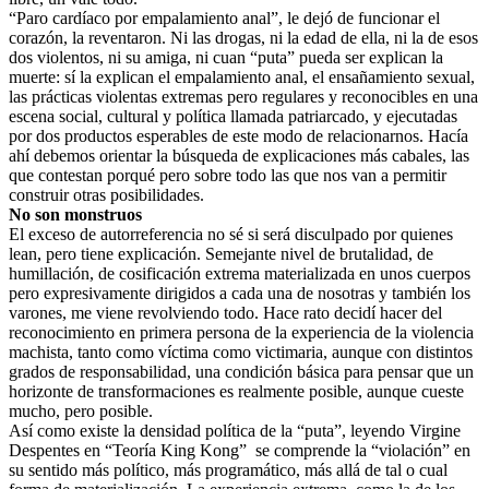
“Paro cardíaco por empalamiento anal”, le dejó de funcionar el
corazón, la reventaron. Ni las drogas, ni la edad de ella, ni la de esos
dos violentos, ni su amiga, ni cuan “puta” pueda ser explican la
muerte: sí la explican el empalamiento anal, el ensañamiento sexual,
las prácticas violentas extremas pero regulares y reconocibles en una
escena social, cultural y política llamada patriarcado, y ejecutadas
por dos productos esperables de este modo de relacionarnos. Hacía
ahí debemos orientar la búsqueda de explicaciones más cabales, las
que contestan porqué pero sobre todo las que nos van a permitir
construir otras posibilidades.
No son monstruos
El exceso de autorreferencia no sé si será disculpado por quienes
lean, pero tiene explicación. Semejante nivel de brutalidad, de
humillación, de cosificación extrema materializada en unos cuerpos
pero expresivamente dirigidos a cada una de nosotras y también los
varones, me viene revolviendo todo. Hace rato decidí hacer del
reconocimiento en primera persona de la experiencia de la violencia
machista, tanto como víctima como victimaria, aunque con distintos
grados de responsabilidad, una condición básica para pensar que un
horizonte de transformaciones es realmente posible, aunque cueste
mucho, pero posible.
Así como existe la densidad política de la “puta”, leyendo Virgine
Despentes en “Teoría King Kong” se comprende la “violación” en
su sentido más político, más programático, más allá de tal o cual