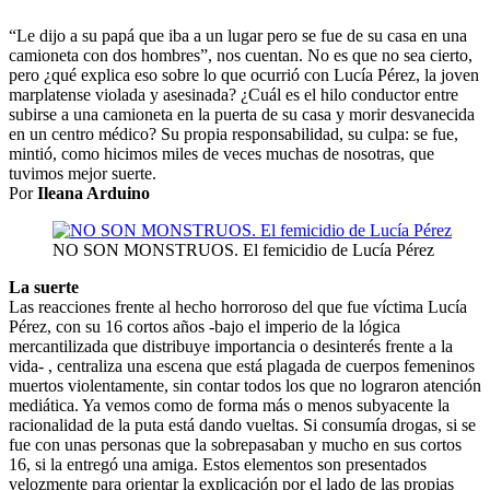
“Le dijo a su papá que iba a un lugar pero se fue de su casa en una
camioneta con dos hombres”, nos cuentan. No es que no sea cierto,
pero ¿qué explica eso sobre lo que ocurrió con Lucía Pérez, la joven
marplatense violada y asesinada? ¿Cuál es el hilo conductor entre
subirse a una camioneta en la puerta de su casa y morir desvanecida
en un centro médico? Su propia responsabilidad, su culpa: se fue,
mintió, como hicimos miles de veces muchas de nosotras, que
tuvimos mejor suerte.
Por
Ileana Arduino
NO SON MONSTRUOS. El femicidio de Lucía Pérez
La suerte
Las reacciones frente al hecho horroroso del que fue víctima Lucía
Pérez, con su 16 cortos años -bajo el imperio de la lógica
mercantilizada que distribuye importancia o desinterés frente a la
vida- , centraliza una escena que está plagada de cuerpos femeninos
muertos violentamente, sin contar todos los que no lograron atención
mediática. Ya vemos como de forma más o menos subyacente la
racionalidad de la puta está dando vueltas. Si consumía drogas, si se
fue con unas personas que la sobrepasaban y mucho en sus cortos
16, si la entregó una amiga. Estos elementos son presentados
velozmente para orientar la explicación por el lado de las propias