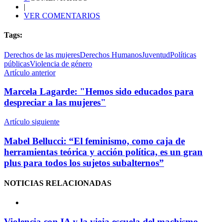
|
VER COMENTARIOS
Tags:
Derechos de las mujeres
Derechos Humanos
Juventud
Políticas
públicas
Violencia de género
Artículo anterior
Marcela Lagarde: "Hemos sido educados para
despreciar a las mujeres"
Artículo siguiente
Mabel Bellucci: “El feminismo, como caja de
herramientas teórica y acción política, es un gran
plus para todos los sujetos subalternos”
NOTICIAS
RELACIONADAS
Violencia con IA y la vieja escuela del machismo