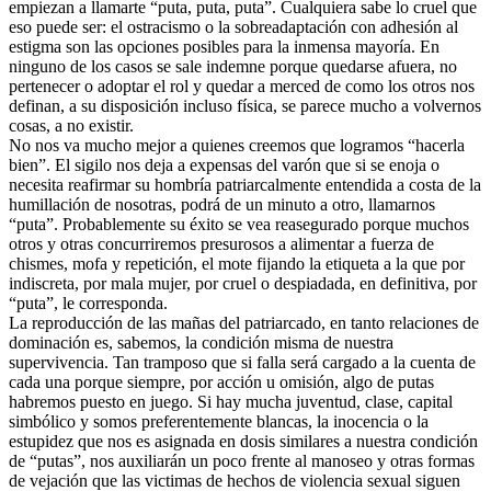
empiezan a llamarte “puta, puta, puta”. Cualquiera sabe lo cruel que
eso puede ser: el ostracismo o la sobreadaptación con adhesión al
estigma son las opciones posibles para la inmensa mayoría. En
ninguno de los casos se sale indemne porque quedarse afuera, no
pertenecer o adoptar el rol y quedar a merced de como los otros nos
definan, a su disposición incluso física, se parece mucho a volvernos
cosas, a no existir.
No nos va mucho mejor a quienes creemos que logramos “hacerla
bien”. El sigilo nos deja a expensas del varón que si se enoja o
necesita reafirmar su hombría patriarcalmente entendida a costa de la
humillación de nosotras, podrá de un minuto a otro, llamarnos
“puta”. Probablemente su éxito se vea reasegurado porque muchos
otros y otras concurriremos presurosos a alimentar a fuerza de
chismes, mofa y repetición, el mote fijando la etiqueta a la que por
indiscreta, por mala mujer, por cruel o despiadada, en definitiva, por
“puta”, le corresponda.
La reproducción de las mañas del patriarcado, en tanto relaciones de
dominación es, sabemos, la condición misma de nuestra
supervivencia. Tan tramposo que si falla será cargado a la cuenta de
cada una porque siempre, por acción u omisión, algo de putas
habremos puesto en juego. Si hay mucha juventud, clase, capital
simbólico y somos preferentemente blancas, la inocencia o la
estupidez que nos es asignada en dosis similares a nuestra condición
de “putas”, nos auxiliarán un poco frente al manoseo y otras formas
de vejación que las victimas de hechos de violencia sexual siguen