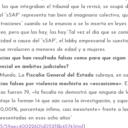
los que integraban el tribunal que la revisó, se ocupó d
l “sSAP” representa tan bien al imaginario colectivo, q
traciones” cuando se lo enuncia o se lo inserta en leyes
reo, pero que las hay, las hay”.
Tal vez el día que se com
acidad a causa del “sSAP”, el lobby empresarial lo cuesti
s que involucren a menores de edad y a mujeres.
ncias que han resultado falsas como para que sigan
encial en ámbitos judiciales?
El Mundo, La
Fiscalía General del Estado
subraya, en su
ias falsas por violencia machista es «escasísimo»
. 
as fueron 79, «la fiscalía no demostró que ninguna de l
ntaje lo forman 14 que aún cursa la investigación, y sup
,001%, porcentaje ínfimo, casi inexistente» frente a la
 presentadas en esos ocho años”
/05/59aec40022601d052f8b4574.html
)