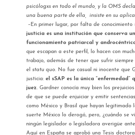
psicólogxs en todo el mundo, y la OMS declar
una buena parte de ella, insiste en su aplic
–
En primer lugar, por falta de conocimiento
justicia es una institución que conserva 
funcionamiento patriarcal y androcéntrico
que escapan a este perfil, lo hacen con muc
trabajo, además de tener que sufrir siempre
el
statu quo
. No fue casual ni inocente que G
justicia:
el sSAP es la única “enfermedad” q
juez
. Gardner conocía muy bien los prejuicios
de que se puede enjuiciar y emitir sentencia
como México y Brasil que hayan legitimado l
suerte México lo derogó, pero, ¿cuándo se v
ningún legislador o legisladora averigüe ant
Aquí en España se aprobó una Tesis doctoral