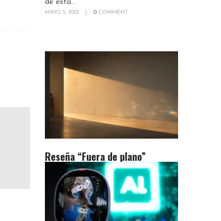
de esta...
MAYO 5, 2012
|
0
COMMENT
Reseña “Fuera de plano”