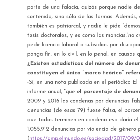
parte de una falacia, quizás porque nadie de 
contenido, sino sólo de las formas. Además, e
también es patriarcal, y nadie le pide “demos
tesis doctorales, y es como las mancias:
“no c
pedir licencia laboral o subsidios por discap
ponga fin, en lo civil, en lo penal, en causa
¿Existen estadísticas del número de denu
constituyen el único “marco teórico” refer
-Sí, en una nota publicada en el periódico 
informe anual, “que
el porcentaje de denunc
2009 y 2016 las condenas por denuncias fals
denuncias (de esas 79) fuese falsa, el porce
que todas terminen en condena eso daría el 0
1.055.912 denuncias por violencia de género
(
https://amp.elmundo.es/sociedad/2017/09