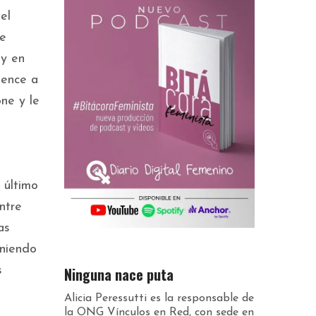
el
ue
 y en
ience a
one y le
 último
Entre
as
oniendo
Ninguna nace puta
s
Alicia Peressutti es la responsable de
la ONG Vínculos en Red, con sede en