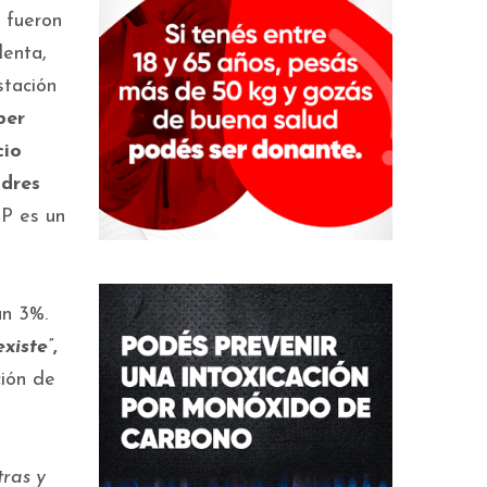
 fueron
denta,
stación
ber
cio
adres
P es un
un 3%.
xiste”
,
ción de
ras y