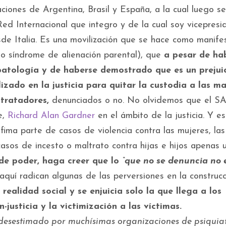
iones de Argentina, Brasil y España, a la cual luego se
ed Internacional que integro y de la cual soy vicepresi
de Italia. Es una movilización que se hace como manife
sto síndrome de alienación parental), que
a pesar de ha
tología y de haberse demostrado que es un prejui
lizado en la justicia para quitar la custodia a las m
ltratadores,
denunciados o no. No olvidemos que el SA
e,
Richard Alan Gardner
en el ámbito de la justicia. Y es
fima parte de casos de violencia contra las mujeres, las
casos de incesto o maltrato contra hijas e hijos apenas 
o de poder, haga creer que lo
“que no se denuncia no e
aquí radican algunas de las perversiones en la construc
 realidad social y se enjuicia solo la que llega a los
justicia y la victimización a las víctimas.
desestimado por muchísimas organizaciones de psiquiat