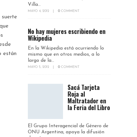
Villa...
MAYO 4, 2012
|
0
COMMENT
 suerte
 que
No hay mujeres escribiendo en
os
Wikipedia
desde
En la Wikipedia está ocurriendo lo
o están
mismo que en otros medios, a lo
largo de la...
MAYO 5, 2012
|
0
COMMENT
Sacá Tarjeta
Roja al
Maltratador en
la Feria del Libro
El Grupo Interagencial de Género de
ONU Argentina, apoya la difusión