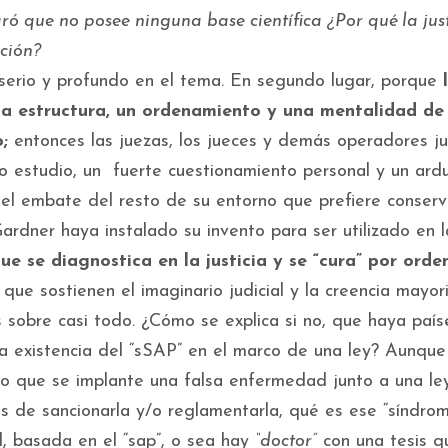
ó que no posee ninguna base científica ¿Por qué la just
ación?
 serio y profundo en el tema. En segundo lugar, porque
una estructura, un ordenamiento y una mentalidad de
;
entonces las juezas, los jueces y demás operadores ju
ho estudio, un fuerte cuestionamiento personal y un ard
 el embate del resto de su entorno que prefiere conserv
ardner haya instalado su invento para ser utilizado en l
ue se diagnostica en la justicia y se “cura” por orde
 que sostienen el imaginario judicial y la creencia mayori
s sobre casi todo. ¿Cómo se explica si no, que haya país
a existencia del “sSAP” en el marco de una ley? Aunque
io que se implante una falsa enfermedad junto a una le
es de sancionarla y/o reglamentarla, qué es ese “síndro
, basada en el “sap”, o sea hay
“doctor”
con una tesis q