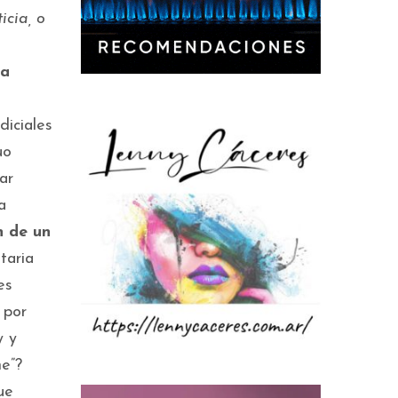
icia, o
la
diciales
uo
ar
a
n de un
taria
es
 por
y y
me”?
ue