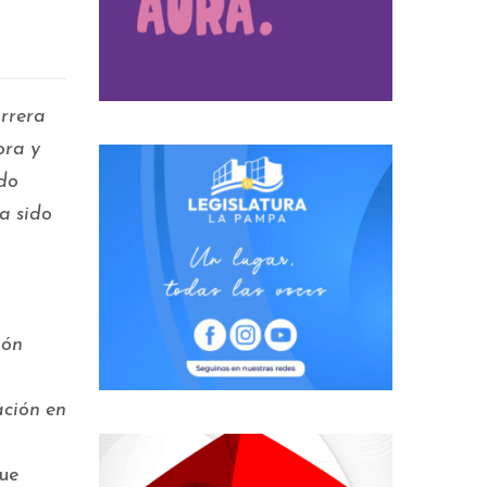
arrera
ora y
ido
a sido
ión
ación en
que