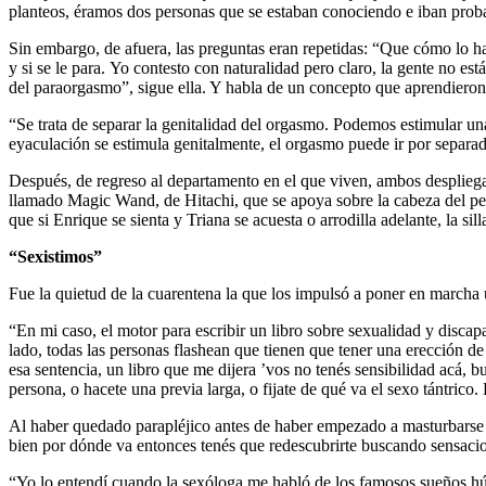
planteos, éramos dos personas que se estaban conociendo e iban proba
Sin embargo, de afuera, las preguntas eran repetidas: “Que cómo lo ha
y si se le para. Yo contesto con naturalidad pero claro, la gente no e
del paraorgasmo”, sigue ella. Y habla de un concepto que aprendieron 
“Se trata de separar la genitalidad del orgasmo. Podemos estimular un
eyaculación se estimula genitalmente, el orgasmo puede ir por separa
Después, de regreso al departamento en el que viven, ambos desplieg
llamado Magic Wand, de Hitachi, que se apoya sobre la cabeza del pen
que si Enrique se sienta y Triana se acuesta o arrodilla adelante, la sil
“Sexistimos”
Fue la quietud de la cuarentena la que los impulsó a poner en marcha
“En mi caso, el motor para escribir un libro sobre sexualidad y disca
lado, todas las personas flashean que tienen que tener una erección d
esa sentencia, un libro que me dijera ’vos no tenés sensibilidad acá, bu
persona, o hacete una previa larga, o fijate de qué va el sexo tántric
Al haber quedado parapléjico antes de haber empezado a masturbarse o 
bien por dónde va entonces tenés que redescubrirte buscando sensacion
“Yo lo entendí cuando la sexóloga me habló de los famosos sueños húm