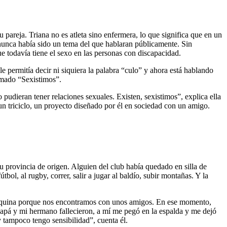
 pareja. Triana no es atleta sino enfermera, lo que significa que en un
d nunca había sido un tema del que hablaran públicamente. Sin
ue todavía tiene el sexo en las personas con discapacidad.
e permitía decir ni siquiera la palabra “culo” y ahora está hablando
amado “Sexistimos”.
udieran tener relaciones sexuales. Existen, sexistimos”, explica ella
un triciclo, un proyecto diseñado por él en sociedad con un amigo.
u provincia de origen. Alguien del club había quedado en silla de
bol, al rugby, correr, salir a jugar al baldío, subir montañas. Y la
anquina porque nos encontramos con unos amigos. En ese momento,
 papá y mi hermano fallecieron, a mí me pegó en la espalda y me dejó
 tampoco tengo sensibilidad”, cuenta él.