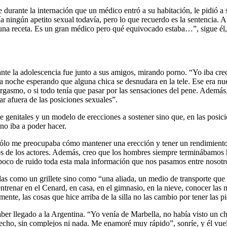
 durante la internación que un médico entró a su habitación, le pidió a
ningún apetito sexual todavía, pero lo que recuerdo es la sentencia. Alg
en una receta. Es un gran médico pero qué equivocado estaba…”, sigue él,
te la adolescencia fue junto a sus amigos, mirando porno. “Yo iba crec
 noche esperando que alguna chica se desnudara en la tele. Ese era nue
orgasmo, o si todo tenía que pasar por las sensaciones del pene. Además
r afuera de las posiciones sexuales”.
e genitales y un modelo de erecciones a sostener sino que, en las posic
no iba a poder hacer.
sólo me preocupaba cómo mantener una erección y tener un rendimient
ños de los actores. Además, creo que los hombres siempre terminábamos
 poco de ruido toda esta mala información que nos pasamos entre nosotr
edas como un grillete sino como “una aliada, un medio de transporte qu
trenar en el Cenard, en casa, en el gimnasio, en la nieve, conocer las 
ente, las cosas que hice arriba de la silla no las cambio por tener las p
r llegado a la Argentina. “Yo venía de Marbella, no había visto un chic
cho, sin complejos ni nada. Me enamoré muy rápido”, sonríe, y él vuelv