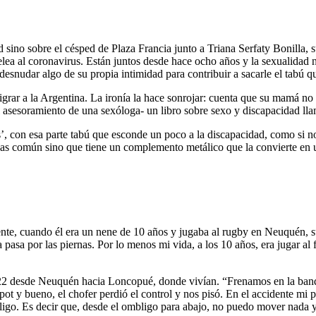
sino sobre el césped de Plaza Francia junto a Triana Serfaty Bonilla, su
 pelea al coronavirus. Están juntos desde hace ocho años y la sexualida
esnudar algo de su propia intimidad para contribuir a sacarle el tabú q
rar a la Argentina. La ironía la hace sonrojar: cuenta que su mamá no l
l asesoramiento de una sexóloga- un libro sobre sexo y discapacidad ll
 con esa parte tabú que esconde un poco a la discapacidad, como si no p
uedas común sino que tiene un complemento metálico que la convierte en 
dente, cuando él era un nene de 10 años y jugaba al rugby en Neuquén, s
asa por las piernas. Por lo menos mi vida, a los 10 años, era jugar al fút
ta 22 desde Neuquén hacia Loncopué, donde vivían. “Frenamos en la b
pot y bueno, el chofer perdió el control y nos pisó. En el accidente mi
bligo. Es decir que, desde el ombligo para abajo, no puedo mover nada y