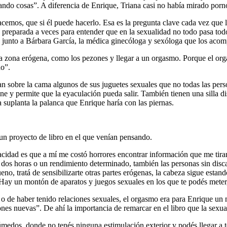
ndo cosas”. A diferencia de Enrique, Triana casi no había mirado porno
cemos, que si él puede hacerlo. Esa es la pregunta clave cada vez que l
stá preparada a veces para entender que en la sexualidad no todo pasa to
junto a Bárbara García, la médica ginecóloga y sexóloga que los acompa
a zona erógena, como los pezones y llegar a un orgasmo. Porque el orgas
do”.
an sobre la cama algunos de sus juguetes sexuales que no todas las per
e y permite que la eyaculación pueda salir. También tienen una silla 
la suplanta la palanca que Enrique haría con las piernas.
 un proyecto de libro en el que venían pensando.
pacidad es que a mí me costó horrores encontrar información que me tira
e dos horas o un rendimiento determinado, también las personas sin disc
eno, tratá de sensibilizarte otras partes erógenas, la cabeza sigue estan
o. Hay un montón de aparatos y juegos sexuales en los que te podés meter,
de haber tenido relaciones sexuales, el orgasmo era para Enrique un mi
es nuevas”. De ahí la importancia de remarcar en el libro que la sexua
edos, donde no tenés ninguna estimulación exterior y podés llegar a t