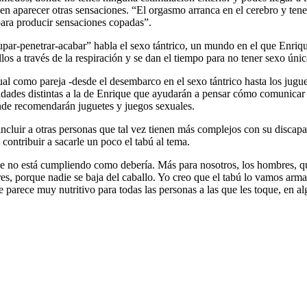
den aparecer otras sensaciones. “El orgasmo arranca en el cerebro y tene
para producir sensaciones copadas”.
hupar-penetrar-acabar” habla el sexo tántrico, un mundo en el que Enriq
os a través de la respiración y se dan el tiempo para no tener sexo únic
ual como pareja -desde el desembarco en el sexo tántrico hasta los jugue
cidades distintas a la de Enrique que ayudarán a pensar cómo comunicar 
nde recomendarán juguetes y juegos sexuales.
 “incluir a otras personas que tal vez tienen más complejos con su disca
 contribuir a sacarle un poco el tabú al tema.
que no está cumpliendo como debería. Más para nosotros, los hombres, 
s, porque nadie se baja del caballo. Yo creo que el tabú lo vamos arma
 parece muy nutritivo para todas las personas a las que les toque, en 