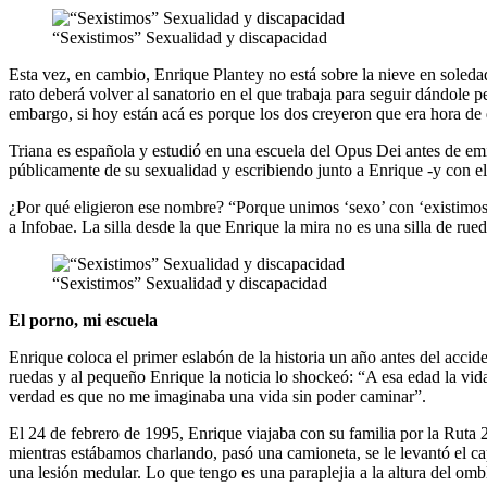
“Sexistimos” Sexualidad y discapacidad
Esta vez, en cambio, Enrique Plantey no está sobre la nieve en soledad 
rato deberá volver al sanatorio en el que trabaja para seguir dándole
embargo, si hoy están acá es porque los dos creyeron que era hora de d
Triana es española y estudió en una escuela del Opus Dei antes de emig
públicamente de su sexualidad y escribiendo junto a Enrique -y con e
¿Por qué eligieron ese nombre? “Porque unimos ‘sexo’ con ‘existimos’,
a Infobae. La silla desde la que Enrique la mira no es una silla de r
“Sexistimos” Sexualidad y discapacidad
El porno, mi escuela
Enrique coloca el primer eslabón de la historia un año antes del acci
ruedas y al pequeño Enrique la noticia lo shockeó: “A esa edad la vida p
verdad es que no me imaginaba una vida sin poder caminar”.
El 24 de febrero de 1995, Enrique viajaba con su familia por la Ru
mientras estábamos charlando, pasó una camioneta, se le levantó el ca
una lesión medular. Lo que tengo es una paraplejia a la altura del om