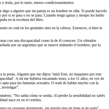
 y tenía, por lo tanto, menos condicionamientos.
e digo a alguien que mi pareja es un hombre en silla. Si puede hacerlo
do por si se para o no se para. Cuando tengo ganas y tiempo les hablo
ña en la escritura del libro.
mo no está en los genitales sino en la cabeza. Entonces, si bien la
sonas con una discapacidad como la de él conocen. Un vibrador
diseñada por un argentino que se mueve imitando el bombeo, por lo
ra la posta. Alguien que me dijera ’mirá Enri, no maquines por este
apacidad’. A mí me hubiera encantado tener, a los 11 años, en vez de
do apta para las fantasías sexuales. O tratá de hablar mucho con la
 investigar”.
sterio. “No sabía cómo se sentía. Al perder la sensibilidad no sabés
lidad nace en en el cerebro.
ener un orgasmo durmiendo, sin ningún tipo de frote ni de nada”,