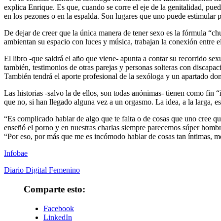
explica Enrique. Es que, cuando se corre el eje de la genitalidad, pue
en los pezones o en la espalda. Son lugares que uno puede estimular 
De dejar de creer que la única manera de tener sexo es la fórmula “c
ambientan su espacio con luces y música, trabajan la conexión entre ell
El libro -que saldrá el año que viene- apunta a contar su recorrido sex
también, testimonios de otras parejas y personas solteras con discapa
También tendrá el aporte profesional de la sexóloga y un apartado do
Las historias -salvo la de ellos, son todas anónimas- tienen como fin
que no, si han llegado alguna vez a un orgasmo. La idea, a la larga, es
“Es complicado hablar de algo que te falta o de cosas que uno cree 
enseñó el porno y en nuestras charlas siempre parecemos súper hombre
“Por eso, por más que me es incómodo hablar de cosas tan íntimas, me
Infobae
Diario Digital Femenino
Comparte esto:
Facebook
LinkedIn