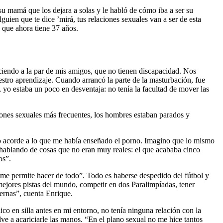
 su mamá que los dejara a solas y le habló de cómo iba a ser su
uien que te dice ’mirá, tus relaciones sexuales van a ser de esta
 que ahora tiene 37 años.
iendo a la par de mis amigos, que no tienen discapacidad. Nos
stro aprendizaje. Cuando arrancó la parte de la masturbación, fue
, yo estaba un poco en desventaja: no tenía la facultad de mover las
iones sexuales más frecuentes, los hombres estaban parados y
o acorde a lo que me había enseñado el porno. Imagino que lo mismo
 hablando de cosas que no eran muy reales: el que acababa cinco
os”.
e me permite hacer de todo”. Todo es haberse despedido del fútbol y
mejores pistas del mundo, competir en dos Paralimpíadas, tener
iernas”, cuenta Enrique.
o en silla antes en mi entorno, no tenía ninguna relación con la
e a acariciarle las manos. “En el plano sexual no me hice tantos