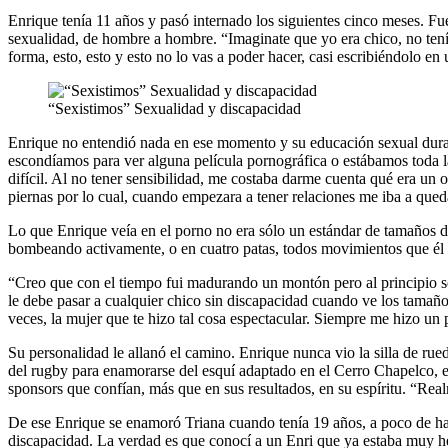
Enrique tenía 11 años y pasó internado los siguientes cinco meses. Fue
sexualidad, de hombre a hombre. “Imaginate que yo era chico, no tenía 
forma, esto, esto y esto no lo vas a poder hacer, casi escribiéndolo 
“Sexistimos” Sexualidad y discapacidad
Enrique no entendió nada en ese momento y su educación sexual duran
escondíamos para ver alguna película pornográfica o estábamos toda la
difícil. Al no tener sensibilidad, me costaba darme cuenta qué era un 
piernas por lo cual, cuando empezara a tener relaciones me iba a queda
Lo que Enrique veía en el porno no era sólo un estándar de tamaños d
bombeando activamente, o en cuatro patas, todos movimientos que él 
“Creo que con el tiempo fui madurando un montón pero al principio 
le debe pasar a cualquier chico sin discapacidad cuando ve los tama
veces, la mujer que te hizo tal cosa espectacular. Siempre me hizo un
Su personalidad le allanó el camino. Enrique nunca vio la silla de ru
del rugby para enamorarse del esquí adaptado en el Cerro Chapelco, en
sponsors que confían, más que en sus resultados, en su espíritu. “Realm
De ese Enrique se enamoró Triana cuando tenía 19 años, a poco de habe
discapacidad. La verdad es que conocí a un Enri que ya estaba muy he