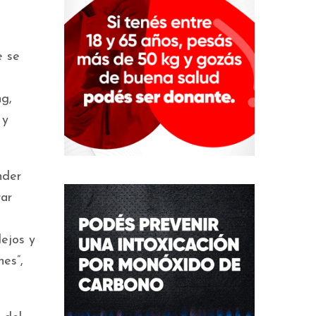
e se
ng,
 y
nder
rar
ejos y
es”,