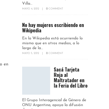
Villa...
MAYO 4, 2012
|
0
COMMENT
No hay mujeres escribiendo en
Wikipedia
En la Wikipedia está ocurriendo lo
mismo que en otros medios, a lo
largo de la...
MAYO 5, 2012
|
0
COMMENT
no en
Sacá Tarjeta
Roja al
Maltratador en
la Feria del Libro
El Grupo Interagencial de Género de
ONU Argentina, apoya la difusión