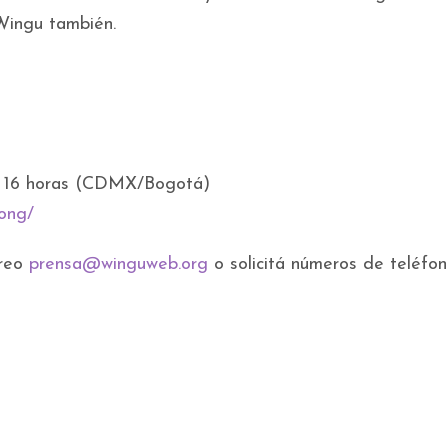
Wingu también.
0 a 16 horas (CDMX/Bogotá)
.ong/
rreo
prensa@winguweb.org
o solicitá números de teléfo