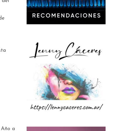
 del
de
sta
. Año a