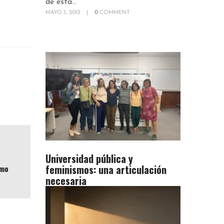
de esta...
MAYO 5, 2012
|
0
COMMENT
Universidad pública y
feminismos: una articulación
smo
necesaria