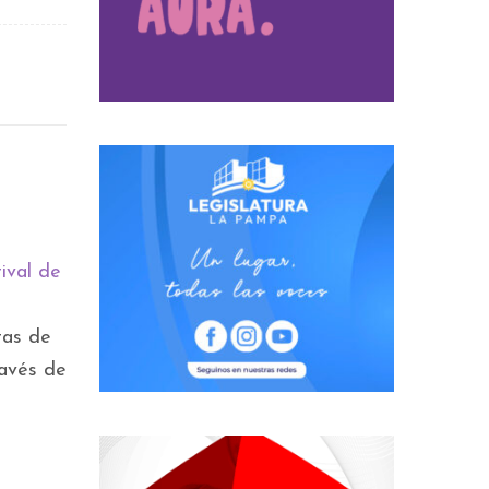
ival de
tas de
ravés de