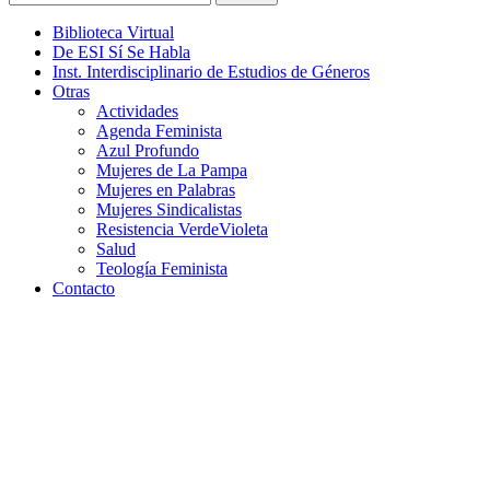
Biblioteca Virtual
De ESI Sí Se Habla
Inst. Interdisciplinario de Estudios de Géneros
Otras
Actividades
Agenda Feminista
Azul Profundo
Mujeres de La Pampa
Mujeres en Palabras
Mujeres Sindicalistas
Resistencia VerdeVioleta
Salud
Teología Feminista
Contacto