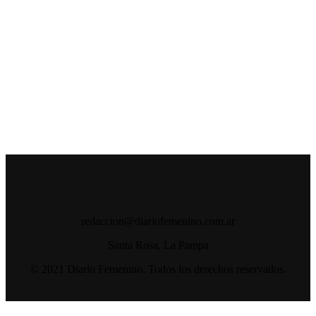
redaccion@diariofemenino.com.ar
Santa Rosa, La Pampa
© 2021 Diario Femenino. Todos los derechos reservados.