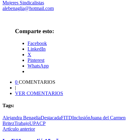
Mujeres Sindicalistas
alebenaglia@hotmail.com
Comparte esto:
Facebook
LinkedIn
X
Pinterest
WhatsApp
0
COMENTARIOS
|
VER COMENTARIOS
Tags:
Alejandra Benaglia
Destacada
FITD
Inclusión
Juana del Carmen
Britez
Trabajo
UPACP
Artículo anterior