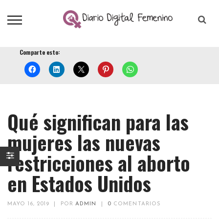
Comparte esto:
Qué significan para las
mujeres las nuevas
restricciones al aborto
en Estados Unidos
MAYO 16, 2019
|
POR
ADMIN
|
0
COMENTARIOS