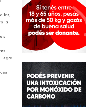
a
 Iris,
ta la
eis
tos
 llegar
ajar