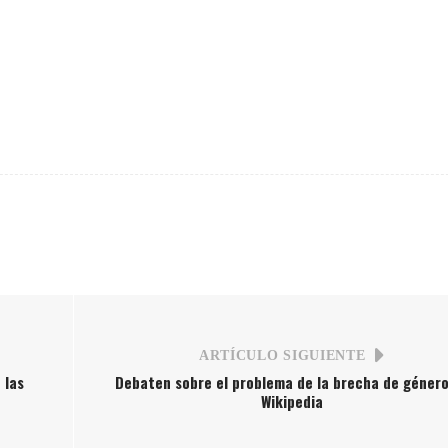
ARTÍCULO SIGUIENTE
 las
Debaten sobre el problema de la brecha de género
Wikipedia