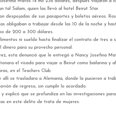
osefina Matos 14 mil 238 dólares, después viajaron a l
n tal Salam, quien las llevó al hotel Beirut Star.
n despojadas de sus pasaportes y boletos aéreos. Rosa
 las obligaban a trabajar desde las 10 de la noche y has
io de 200 a 300 dólares.
mentos ni sueldo hasta finalizar el contrato de tres a s
 dinero para su provecho personal.
rez, esta denunció que le entregó a Nancy Josefina Ma
onara el visado para viajar a Beirut como bailarina y al
ras, en el Teachers Club.
 allí se trasladara a Alemania, donde la pusieron a trab
vión de regreso, sin cumplir lo acordado.
 y explicó que se profundiza en las investigaciones para
das en este delito de trata de mujeres.