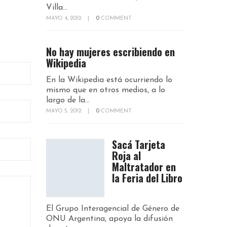
Villa...
MAYO 4, 2012
|
0
COMMENT
No hay mujeres escribiendo en
Wikipedia
En la Wikipedia está ocurriendo lo
mismo que en otros medios, a lo
largo de la...
MAYO 5, 2012
|
0
COMMENT
Sacá Tarjeta
Roja al
Maltratador en
la Feria del Libro
El Grupo Interagencial de Género de
ONU Argentina, apoya la difusión