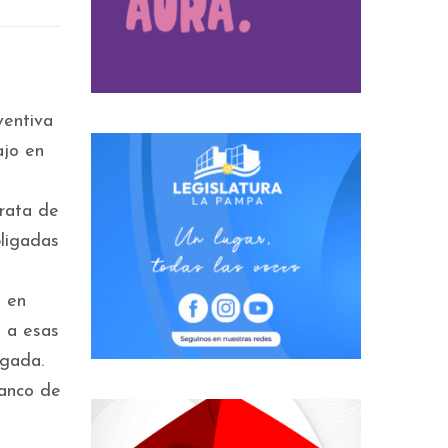
ventiva
ajo en
rata de
bligadas
, en
ó a esas
zgada.
lanco de