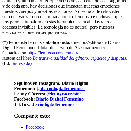
equidad y humanidad. Porque detrás de cada clic, de cada algoritmo
y de cada app, hay decisiones que impactan nuestras emociones,
nuestros cuerpos y nuestras relaciones. No se trata de retroceder,
sino de avanzar con una mirada crítica, feminista e inclusiva, que
nos permita transformar estas herramientas en aliadas y no en
cadenas invisibles. La tecnología no es neutral, pero nuestras
elecciones sí pueden ser poderosas.
(*)
Periodista feminista abolicionista, directora/editora de Diario
Digital Femenino. Titular de la web de Asesoramiento y
Capacitación
https://lennycaceres.com.ar/
Autora del libro
La transversalidad del género: espacios y disputas
.
(Ed.
Sudestada
)
Seguinos en Instagram. Diario Digital
Femenino:
@diariodigitalfemenino_
Lenny Cáceres:
@lennycaceres69
Facebook:
Diario Digital Femenino
TikTok;
diariodigitalfemenino
Comparte esto:
Facebook