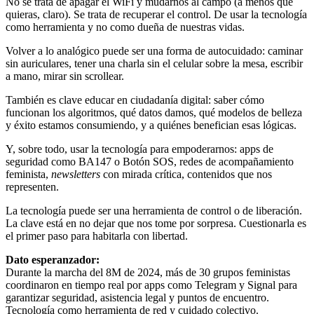
No se trata de apagar el WiFi y mudarnos al campo (a menos que
quieras, claro). Se trata de recuperar el control. De usar la tecnología
como herramienta y no como dueña de nuestras vidas.
Volver a lo analógico puede ser una forma de autocuidado: caminar
sin auriculares, tener una charla sin el celular sobre la mesa, escribir
a mano, mirar sin scrollear.
También es clave educar en ciudadanía digital: saber cómo
funcionan los algoritmos, qué datos damos, qué modelos de belleza
y éxito estamos consumiendo, y a quiénes benefician esas lógicas.
Y, sobre todo, usar la tecnología para empoderarnos: apps de
seguridad como BA147 o Botón SOS, redes de acompañamiento
feminista,
newsletters
con mirada crítica, contenidos que nos
representen.
La tecnología puede ser una herramienta de control o de liberación.
La clave está en no dejar que nos tome por sorpresa. Cuestionarla es
el primer paso para habitarla con libertad.
Dato esperanzador:
Durante la marcha del 8M de 2024, más de 30 grupos feministas
coordinaron en tiempo real por apps como Telegram y Signal para
garantizar seguridad, asistencia legal y puntos de encuentro.
Tecnología como herramienta de red y cuidado colectivo.