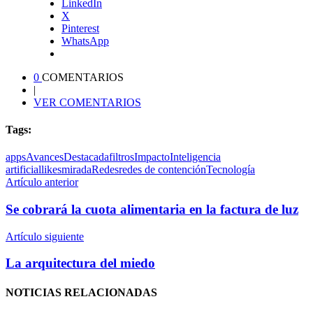
LinkedIn
X
Pinterest
WhatsApp
0
COMENTARIOS
|
VER COMENTARIOS
Tags:
apps
Avances
Destacada
filtros
Impacto
Inteligencia
artificial
likes
mirada
Redes
redes de contención
Tecnología
Artículo anterior
Se cobrará la cuota alimentaria en la factura de luz
Artículo siguiente
La arquitectura del miedo
NOTICIAS
RELACIONADAS