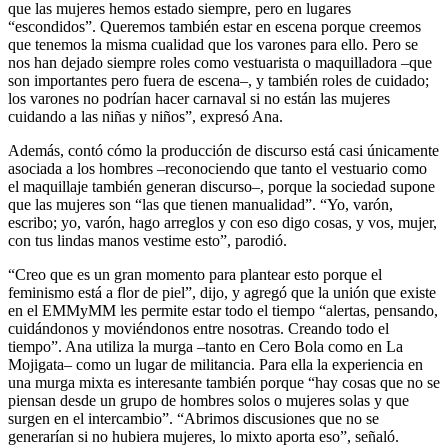
que las mujeres hemos estado siempre, pero en lugares
“escondidos”. Queremos también estar en escena porque creemos
que tenemos la misma cualidad que los varones para ello. Pero se
nos han dejado siempre roles como vestuarista o maquilladora –que
son importantes pero fuera de escena–, y también roles de cuidado;
los varones no podrían hacer carnaval si no están las mujeres
cuidando a las niñas y niños”, expresó Ana.
Además, contó cómo la producción de discurso está casi únicamente
asociada a los hombres –reconociendo que tanto el vestuario como
el maquillaje también generan discurso–, porque la sociedad supone
que las mujeres son “las que tienen manualidad”. “Yo, varón,
escribo; yo, varón, hago arreglos y con eso digo cosas, y vos, mujer,
con tus lindas manos vestime esto”, parodió.
“Creo que es un gran momento para plantear esto porque el
feminismo está a flor de piel”, dijo, y agregó que la unión que existe
en el EMMyMM les permite estar todo el tiempo “alertas, pensando,
cuidándonos y moviéndonos entre nosotras. Creando todo el
tiempo”. Ana utiliza la murga –tanto en Cero Bola como en La
Mojigata– como un lugar de militancia. Para ella la experiencia en
una murga mixta es interesante también porque “hay cosas que no se
piensan desde un grupo de hombres solos o mujeres solas y que
surgen en el intercambio”. “Abrimos discusiones que no se
generarían si no hubiera mujeres, lo mixto aporta eso”, señaló.