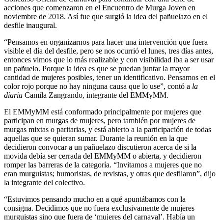
acciones que comenzaron en el Encuentro de Murga Joven en
noviembre de 2018. Así fue que surgió la idea del pañuelazo en el
desfile inaugural.
“Pensamos en organizarnos para hacer una intervención que fuera
visible el día del desfile, pero se nos ocurrió el lunes, tres días antes,
entonces vimos que lo más realizable y con visibilidad iba a ser usar
un pañuelo. Porque la idea es que se puedan juntar la mayor
cantidad de mujeres posibles, tener un identificativo. Pensamos en el
color rojo porque no hay ninguna causa que lo use”, contó a
la
diaria
Camila Zangrando, integrante del EMMyMM.
El EMMyMM está conformado principalmente por mujeres que
participan en murgas de mujeres, pero también por mujeres de
murgas mixtas o paritarias, y está abierto a la participación de todas
aquellas que se quieran sumar. Durante la reunión en la que
decidieron convocar a un pañuelazo discutieron acerca de si la
movida debía ser cerrada del EMMyMM o abierta, y decidieron
romper las barreras de la categoría. “Invitamos a mujeres que no
eran murguistas; humoristas, de revistas, y otras que desfilaron”, dijo
la integrante del colectivo.
“Estuvimos pensando mucho en a qué apuntábamos con la
consigna. Decidimos que no fuera exclusivamente de mujeres
murguistas sino que fuera de ‘mujeres del carnaval’. Había un