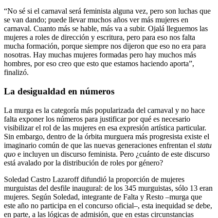
“No sé si el carnaval será feminista alguna vez, pero son luchas que
se van dando; puede llevar muchos años ver más mujeres en
carnaval. Cuanto más se hable, más va a subir. Ojalá lleguemos las
mujeres a roles de dirección y escritura, pero para eso nos falta
mucha formación, porque siempre nos dijeron que eso no era para
nosotras. Hay muchas mujeres formadas pero hay muchos más
hombres, por eso creo que esto que estamos haciendo aporta”,
finalizó.
La desigualdad en números
La murga es la categoría más popularizada del carnaval y no hace
falta exponer los números para justificar por qué es necesario
visibilizar el rol de las mujeres en esa expresión artística particular.
Sin embargo, dentro de la órbita murguera más progresista existe el
imaginario común de que las nuevas generaciones enfrentan el
statu
quo
e incluyen un discurso feminista. Pero ¿cuánto de este discurso
está avalado por la distribución de roles por género?
Soledad Castro Lazaroff difundió la proporción de mujeres
murguistas del desfile inaugural: de los 345 murguistas, sólo 13 eran
mujeres. Según Soledad, integrante de Falta y Resto –murga que
este año no participa en el concurso oficial–, esta inequidad se debe,
en parte, a las lógicas de admisión, que en estas circunstancias