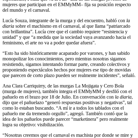
mujeres que participan en el EMMyMM– fija su posición respecto
del mundo y el carnaval.
Lucía Souza, integrante de la murga y del encuentro, habló con
la
diaria
sobre el machismo en el carnaval, al que llama “patriarcado
con brillantina”. Lucía cree que el cambio requiere “resistencia y
unidad” y que “a medida que la sociedad vaya avanzando hacia el
feminismo, el arte no va a poder quedar afuera”.
“Esto ha sido históricamente acaparado por varones, y han sabido
monopolizar los conocimientos, pero mientras nosotras sigamos
resistiendo, sigamos intentando formar parte, creando colectivos y
proponiendo espectáculos hechos por mujeres ese tipo de movidas
que parecen de corto plazo pueden ser realmente incidentes”, señaló.
Ana Clara Carriquirry, de las murgas La Mojigata y Cero Bola
(murga de mujeres), también integra el EMMyMM y desfiló con el
pañuelo en el brazo por 18 de Julio. En conversación con
la diaria
,
dijo que el pañuelazo “generó respuestas positivas y negativas”, tal
como lo estaban buscando. “A mí ir a todos los tablados con el
pañuelo me da tremendo orgullo”, agregó. También contó que la
idea de los pañuelos puede parecer “marketinera” pero realmente
logra su objetivo: visibilización.
“Nosotras creemos que el carnaval es machista por donde se mire y