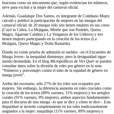
funciona como un mecanismo que, según evidencian los números,
sirve para excluir a la mujer del carnaval oficial.
Además, Guadalupe Dos Santos, ex integrante de Cotidiano Mujer,
calculó y publicó la participación de mujeres en las murgas del
carnaval oficial: de 20 murgas sólo seis tienen mujeres en sus coros
(Cayó la Cabra, La Mojigata, Metele que son Pasteles, Queso
Magro, Agarrate Catalina y La Venganza de los Utileros) y tres
tienen mujeres participando en la creación de los textos (La
Mojigata, Queso Magro y Doña Bastarda).
Donde no existe prueba de admisión ni sueldos –en el Encuentro de
Murga Joven– la inequidad disminuye, pero la desigualdad sigue
siendo desmedida. En el blog
Micropolíticas de Vivi Quër
se pueden
consultar datos sobre la división de roles por género en la nota
“Números y porcentajes contra el mito de la equidad de género en
murga joven”.
Arriba del escenario, sólo 27% de los roles son ocupados por
mujeres. Sin embargo, la diferencia aumenta en roles cruciales como
la creación de los textos (89% varones, 11% mujeres) y los arreglos
corales (91% varones, 9% mujeres), ambos aspectos fundamentales
para el discurso de una murga –lo que se dice y cómo se dice–. Esta
disparidad se invierte completamente en los roles tradicionalmente
asignados a la mujer: maquillaje (11% varones, 89% mujeres) y