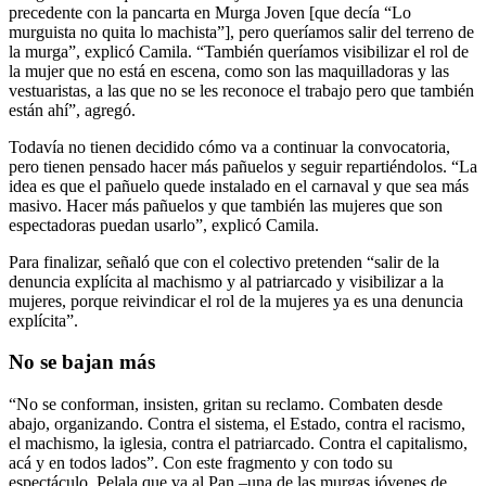
precedente con la pancarta en Murga Joven [que decía “Lo
murguista no quita lo machista”], pero queríamos salir del terreno de
la murga”, explicó Camila. “También queríamos visibilizar el rol de
la mujer que no está en escena, como son las maquilladoras y las
vestuaristas, a las que no se les reconoce el trabajo pero que también
están ahí”, agregó.
Todavía no tienen decidido cómo va a continuar la convocatoria,
pero tienen pensado hacer más pañuelos y seguir repartiéndolos. “La
idea es que el pañuelo quede instalado en el carnaval y que sea más
masivo. Hacer más pañuelos y que también las mujeres que son
espectadoras puedan usarlo”, explicó Camila.
Para finalizar, señaló que con el colectivo pretenden “salir de la
denuncia explícita al machismo y al patriarcado y visibilizar a la
mujeres, porque reivindicar el rol de la mujeres ya es una denuncia
explícita”.
No se bajan más
“No se conforman, insisten, gritan su reclamo. Combaten desde
abajo, organizando. Contra el sistema, el Estado, contra el racismo,
el machismo, la iglesia, contra el patriarcado. Contra el capitalismo,
acá y en todos lados”. Con este fragmento y con todo su
espectáculo, Pelala que va al Pan –una de las murgas jóvenes de