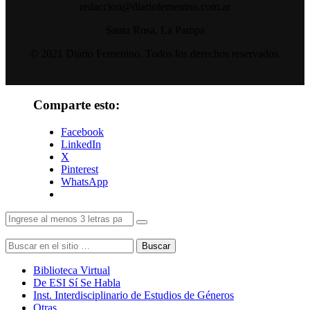
redaccion@diariofemenino.com.ar
Santa Rosa, La Pampa
© 2021 Diario Femenino. Todos los derechos reservados.
Comparte esto:
Facebook
LinkedIn
X
Pinterest
WhatsApp
Buscar
Biblioteca Virtual
De ESI Sí Se Habla
Inst. Interdisciplinario de Estudios de Géneros
Otras