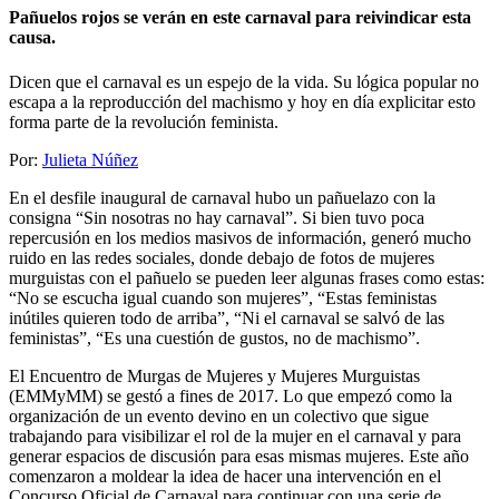
Pañuelos rojos se verán en este carnaval para reivindicar esta
causa.
Dicen que el carnaval es un espejo de la vida. Su lógica popular no
escapa a la reproducción del machismo y hoy en día explicitar esto
forma parte de la revolución feminista.
Por:
Julieta Núñez
En el desfile inaugural de carnaval hubo un pañuelazo con la
consigna “Sin nosotras no hay carnaval”. Si bien tuvo poca
repercusión en los medios masivos de información, generó mucho
ruido en las redes sociales, donde debajo de fotos de mujeres
murguistas con el pañuelo se pueden leer algunas frases como estas:
“No se escucha igual cuando son mujeres”, “Estas feministas
inútiles quieren todo de arriba”, “Ni el carnaval se salvó de las
feministas”, “Es una cuestión de gustos, no de machismo”.
El Encuentro de Murgas de Mujeres y Mujeres Murguistas
(EMMyMM) se gestó a fines de 2017. Lo que empezó como la
organización de un evento devino en un colectivo que sigue
trabajando para visibilizar el rol de la mujer en el carnaval y para
generar espacios de discusión para esas mismas mujeres. Este año
comenzaron a moldear la idea de hacer una intervención en el
Concurso Oficial de Carnaval para continuar con una serie de