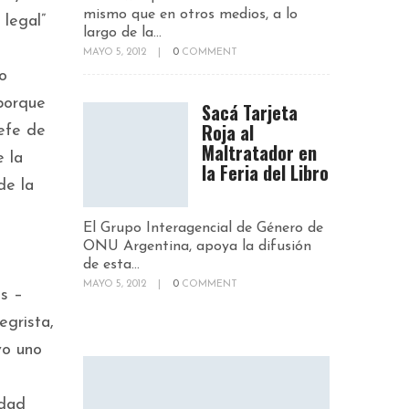
mismo que en otros medios, a lo
 legal”
largo de la...
MAYO 5, 2012
|
0
COMMENT
o
 porque
Sacá Tarjeta
Roja al
jefe de
Maltratador en
e la
la Feria del Libro
de la
El Grupo Interagencial de Género de
ONU Argentina, apoya la difusión
de esta...
n
MAYO 5, 2012
|
0
COMMENT
as –
egrista,
vo uno
edad