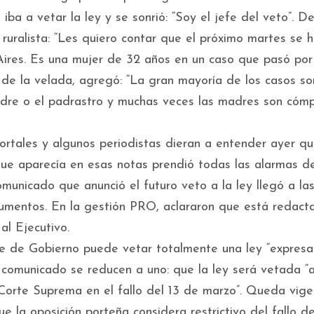
iba a vetar la ley y se sonrió: “Soy el jefe del veto”. D
uralista: “Les quiero contar que el próximo martes se h
Aires. Es una mujer de 32 años en un caso que pasó por
e de la velada, agregó: “La gran mayoría de los casos so
 padre o el padrastro y muchas veces las madres son cómp
 portales y algunos periodistas dieran a entender ayer q
 que aparecía en esas notas prendió todas las alarmas de
municado que anunció el futuro veto a la ley llegó a la
gumentos. En la gestión PRO, aclararon que está redact
al Ejecutivo.
fe de Gobierno puede vetar totalmente una ley “expresa
comunicado se reducen a uno: que la ley será vetada “a
 Corte Suprema en el fallo del 13 de marzo”. Queda vige
 la oposición porteña considera restrictivo del fallo de