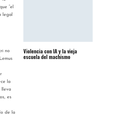
que “el
n legal
Violencia con IA y la vieja
ri no
escuela del machismo
 Lemus
r
ce la
 lleva
os, es
lo de la