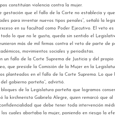
os constituían violencia contra la mujer.
e gestación que el fallo de la Corte no establecía y qu
ades para inventar nuevos tipos penales”, señaló la legi
exceso en su facultad como Poder Ejecutivo. El veto es
 todo lo que no le gusta, queda sin sentido el Legislativ
unieron más de mil firmas contra el veto de parte de po
cadémicos, movimientos sociales y periodistas.
n un fallo de la Corte Suprema de Justicia y del propi
eo, que preside la Comisión de la Mujer en la Legislatur
rios planteados en el fallo de la Corte Suprema. Lo que 
 del gobierno porteño”, advirtió.
os bloques de la Legislatura porteña que logramos conse
mó la kirchnerista Gabriela Alegre, quien remarcó que al
a confidencialidad que debe tener toda intervención médi
r los cuales abortaba la mujer, poniendo en riesgo la efe