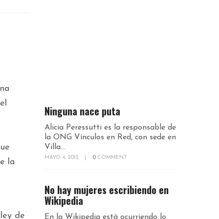
una
el
Ninguna nace puta
Alicia Peressutti es la responsable de
la ONG Vínculos en Red, con sede en
que
Villa...
MAYO 4, 2012
|
0
COMMENT
e la
No hay mujeres escribiendo en
Wikipedia
 ley de
En la Wikipedia está ocurriendo lo