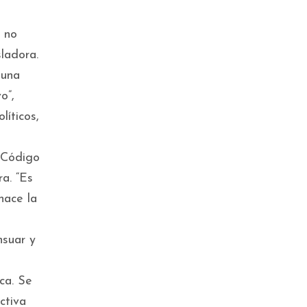
e no
sladora.
 una
o”,
líticos,
o Código
a. “Es
hace la
nsuar y
ca. Se
ctiva