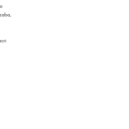
to
zaba,
cri