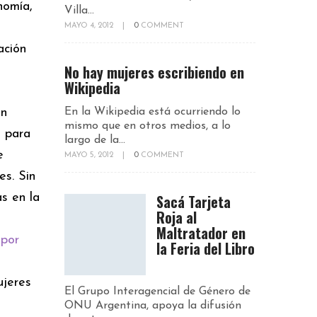
nomía,
Villa...
MAYO 4, 2012
|
0
COMMENT
ación
No hay mujeres escribiendo en
Wikipedia
en
En la Wikipedia está ocurriendo lo
mismo que en otros medios, a lo
e para
largo de la...
e
MAYO 5, 2012
|
0
COMMENT
es. Sin
s en la
Sacá Tarjeta
Roja al
Maltratador en
 por
la Feria del Libro
ujeres
El Grupo Interagencial de Género de
ONU Argentina, apoya la difusión