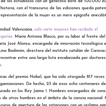
r de los estudiosos con un generoso bote de 100.000 eu
historia, con el transcurso de las ediciones queda pate
representación de la mujer es un mero epígrafe anecdót
nidad Valenciana
,
solo siete mujeres han recibido el
egorías
.
María Antonia Blasco, por su labor al frente de
ría José Alonso, encargada de innovación tecnológica e
na Badimón, directora del instituto catalán de Ciencia
s
encontrar entre una larga lista encabezada por doctores
.
ticas del premio Nobel, que ha sido otorgado 817 veces
rganizaciones. De hecho, 23 de esos ocho centenares de
urado en los Rey Jaime I. Hombres encargados de conso
 de otros hombres en el ámbito de la ciencia nacional.
scurso de apertura de las votaciones con un reclamo par