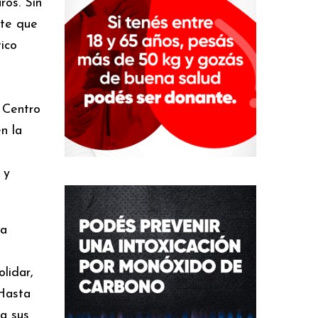
ros. Sin
nte que
ico
l Centro
n la
 y
 a
lidar,
 Hasta
a sus