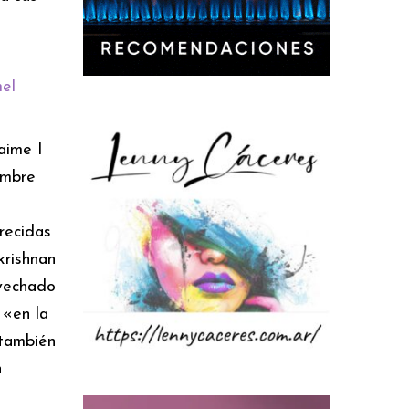
eI
aime I
ombre
recidas
rishnan
ovechado
 «en la
 también
n