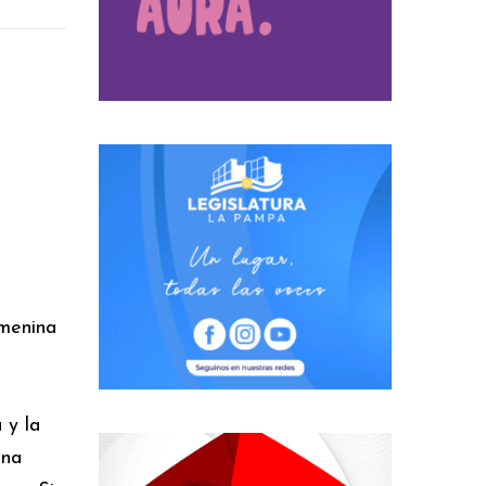
emenina
 y la
una