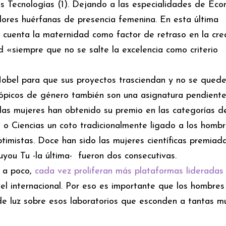
as Tecnologías (1). Dejando a las especialidades de Eco
res huérfanas de presencia femenina. En esta última
cuenta la maternidad como factor de retraso en la cre
 «siempre que no se salte la excelencia como criterio
Nobel para que sus proyectos trasciendan y no se qued
tópicos de género también son una asignatura pendient
as mujeres han obtenido su premio en las categorías d
s o Ciencias un coto tradicionalmente ligado a los hombr
timistas. Doce han sido las mujeres científicas premiada
uyou Tu -la última- fueron dos consecutivas.
 a poco,
cada vez proliferan más plataformas lideradas
ivel internacional. Por eso es importante que los hombres
de luz sobre esos laboratorios que esconden a tantas m