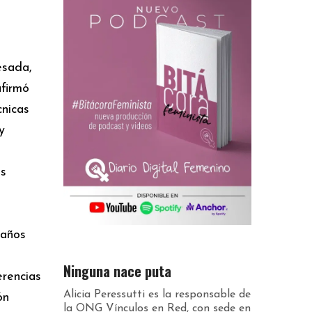
esada,
afirmó
cnicas
y
os
 años
Ninguna nace puta
erencias
Alicia Peressutti es la responsable de
ón
la ONG Vínculos en Red, con sede en